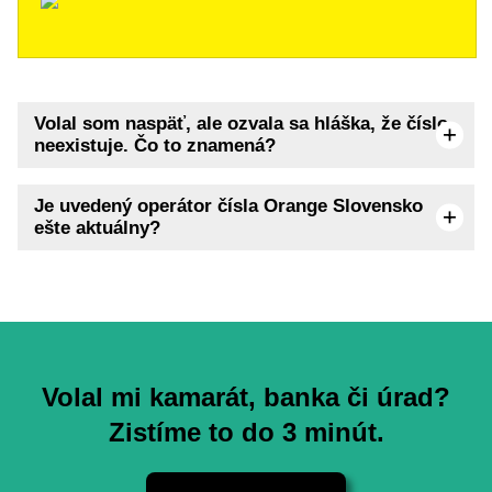
Volal som naspäť, ale ozvala sa hláška, že číslo
neexistuje. Čo to znamená?
Je uvedený operátor čísla Orange Slovensko
ešte aktuálny?
Volal mi kamarát, banka či úrad?
Zistíme to do 3 minút.