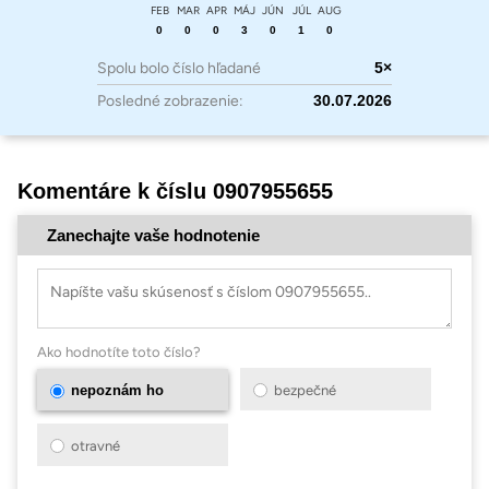
FEB
MAR
APR
MÁJ
JÚN
JÚL
AUG
0
0
0
3
0
1
0
Spolu bolo číslo hľadané
5×
Posledné zobrazenie:
30.07.2026
Komentáre k číslu 0907955655
Zanechajte vaše hodnotenie
Ako hodnotíte toto číslo?
nepoznám ho
bezpečné
otravné