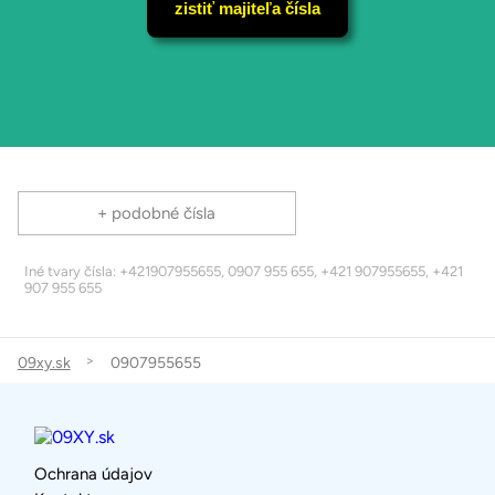
zistiť majiteľa čísla
+ podobné čísla
Iné tvary čísla: +421907955655, 0907 955 655, +421 907955655, +421
907 955 655
09xy.sk
0907955655
Ochrana údajov