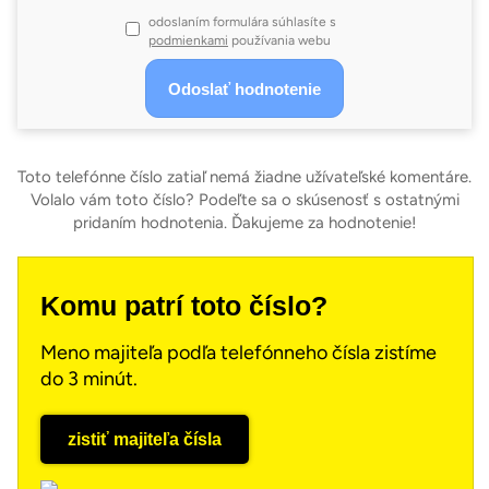
odoslaním formulára súhlasíte s
podmienkami
používania webu
Toto telefónne číslo zatiaľ nemá žiadne užívateľské komentáre.
Volalo vám toto číslo? Podeľte sa o skúsenosť s ostatnými
pridaním hodnotenia. Ďakujeme za hodnotenie!
Komu patrí toto číslo?
Meno majiteľa podľa telefónneho čísla zistíme
do 3 minút.
zistiť majiteľa čísla