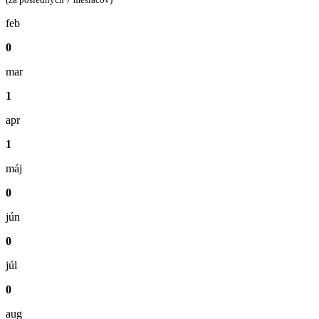
feb
0
mar
1
apr
1
máj
0
jún
0
júl
0
aug