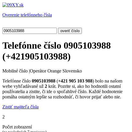
Overenie telefónneho čísla
Telefónne číslo
0905103988
(
+421905103988
)
Mobilné číslo
|
Operátor Orange Slovensko
Telefónne číslo
0905103988
(
+421 905 103 988
) bolo na našom
webe vyhľadávané už
2
krát. Pozrite si, ako ho hodnotili ostatní
používatelia a zistite, či ide o spoľahlivé číslo. Každé hodnotenie
pomáha ostatným lepšie sa rozhodnúť, či hovor prijať alebo nie.
Zistiť majiteľa čísla
2
Počet zobrazení
(za posledných 7 mesiacov)