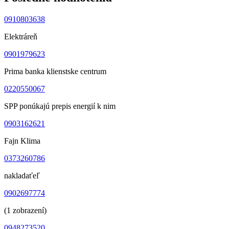
0910803638
Elektráreň
0901979623
Prima banka klienstske centrum
0220550067
SPP ponúkajú prepis energií k nim
0903162621
Fajn Klima
0373260786
nakladaťeľ
0902697774
(1 zobrazení)
0948273520