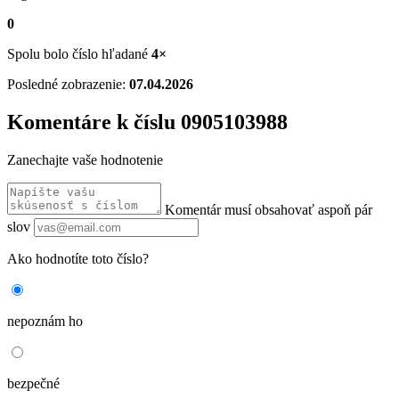
0
Spolu bolo číslo hľadané
4×
Posledné zobrazenie:
07.04.2026
Komentáre k číslu 0905103988
Zanechajte vaše hodnotenie
Komentár musí obsahovať aspoň pár
slov
Ako hodnotíte toto číslo?
nepoznám ho
bezpečné