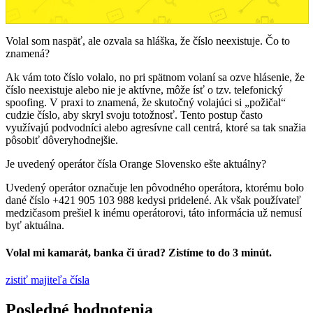
Volal som naspäť, ale ozvala sa hláška, že číslo neexistuje. Čo to
znamená?
Ak vám toto číslo volalo, no pri spätnom volaní sa ozve hlásenie, že
číslo neexistuje alebo nie je aktívne, môže ísť o tzv. telefonický
spoofing. V praxi to znamená, že skutočný volajúci si „požičal“
cudzie číslo, aby skryl svoju totožnosť. Tento postup často
využívajú podvodníci alebo agresívne call centrá, ktoré sa tak snažia
pôsobiť dôveryhodnejšie.
Je uvedený operátor čísla Orange Slovensko ešte aktuálny?
Uvedený operátor označuje len pôvodného operátora, ktorému bolo
dané číslo +421 905 103 988 kedysi pridelené. Ak však používateľ
medzičasom prešiel k inému operátorovi, táto informácia už nemusí
byť aktuálna.
Volal mi kamarát, banka či úrad? Zistíme to do 3 minút.
zistiť majiteľa čísla
Posledné hodnotenia