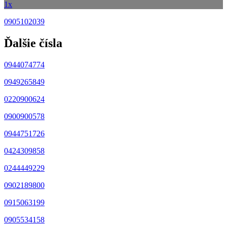
1x
0905102039
Ďalšie čísla
0944074774
0949265849
0220900624
0900900578
0944751726
0424309858
0244449229
0902189800
0915063199
0905534158