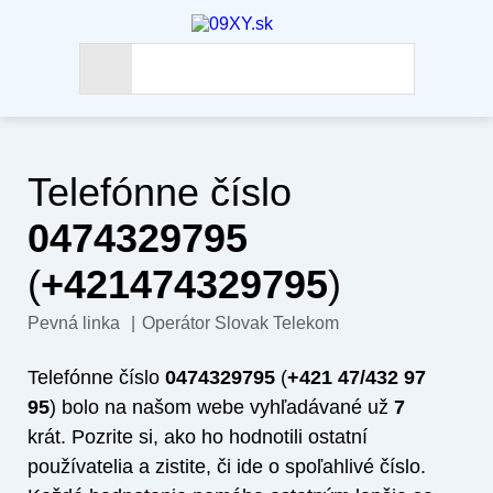
Telefónne číslo
0474329795
(
+421474329795
)
Pevná linka
|
Operátor Slovak Telekom
Telefónne číslo
0474329795
(
+421 47/432 97
95
) bolo na našom webe vyhľadávané už
7
krát. Pozrite si, ako ho hodnotili ostatní
používatelia a zistite, či ide o spoľahlivé číslo.