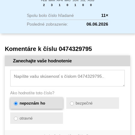
FEB
MAR
APR
MÁJ
JÚN
JÚL
AUG
2
3
1
0
1
0
0
Spolu bolo číslo hľadané
11×
Posledné zobrazenie:
06.06.2026
Komentáre k číslu 0474329795
Zanechajte vaše hodnotenie
Ako hodnotíte toto číslo?
nepoznám ho
bezpečné
otravné