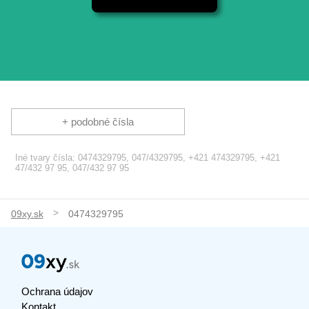
+ podobné čísla
Iné tvary čísla: 0474329795, 047/4329795, +421 474329795, +421
47/432 97 95, 047/432 97 95
09xy.sk
0474329795
Ochrana údajov
Kontakt