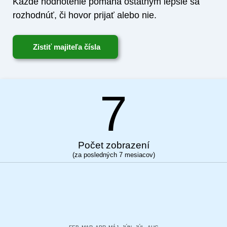
Každé hodnotenie pomáha ostatným lepšie sa
rozhodnúť, či hovor prijať alebo nie.
Zistiť majiteľa čísla
7
Počet zobrazení
(za posledných 7 mesiacov)