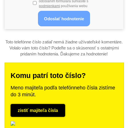
odoslaním formulára súhlasíte s
podmienkami
používania webu
Toto telefónne číslo zatiaľ nemá žiadne užívateľské komentáre.
Volalo vám toto číslo? Podeľte sa o skúsenosť s ostatnými
pridaním hodnotenia. Ďakujeme za hodnotenie!
Komu patrí toto číslo?
Meno majiteľa podľa telefónneho čísla zistíme
do 3 minút.
zistiť majiteľa čísla