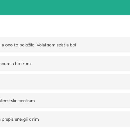
a ono to položilo. Volal som späť a bol
dkazovač...
anom a hlinikom
klienstske centrum
prepis energií k nim