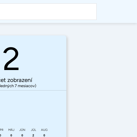
2
et zobrazení
ledných 7 mesiacov)
PR
MÁJ
JÚN
JÚL
AUG
0
0
0
2
0