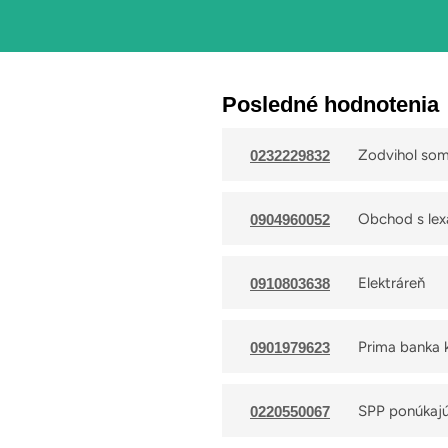
Posledné hodnotenia
Zodvihol som 
0232229832
tam nejaký o
Obchod s lex
0904960052
Elektráreň
0910803638
Prima banka 
0901979623
SPP ponúkajú 
0220550067