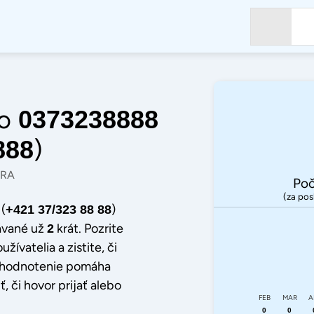
o
0373238888
)
888
TRA
Poč
(za pos
(
)
+421 37/323 88 88
ávané už
krát. Pozrite
2
užívatelia a zistite, či
dé hodnotenie pomáha
, či hovor prijať alebo
FEB
MAR
A
0
0