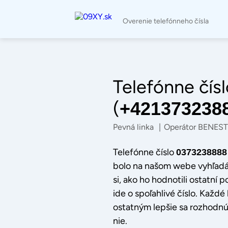
Overenie telefónneho čísla
Telefónne čísl
(
+421373238
Pevná linka
|
Operátor BENES
Telefónne číslo
0373238888
bolo na našom webe vyhľad
si, ako ho hodnotili ostatní po
ide o spoľahlivé číslo. Kaž
ostatným lepšie sa rozhodnúť
nie.