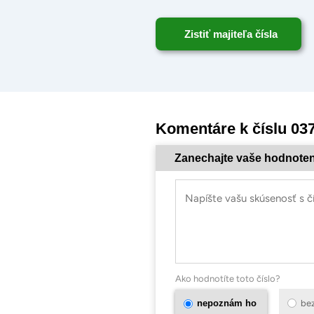
Zistiť majiteľa čísla
Komentáre k číslu 03
Zanechajte vaše hodnoten
Ako hodnotíte toto číslo?
nepoznám ho
be