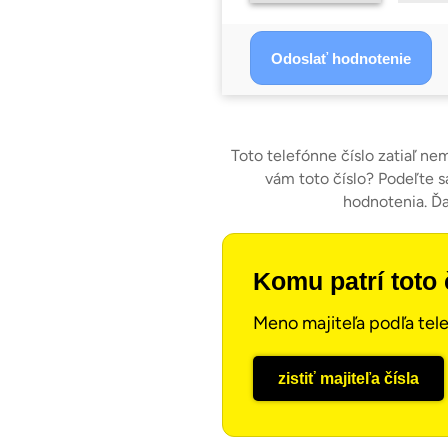
Toto telefónne číslo zatiaľ ne
vám toto číslo? Podeľte s
hodnotenia. Ď
Komu patrí toto 
Meno majiteľa podľa tele
zistiť majiteľa čísla