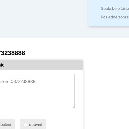
Spolu bolo čísl
Posledné zobra
73238888
ie
zpečné
otravné