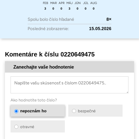
FEB
MAR
APR
MÁJ
JÚN
JÚL
AUG
3
0
0
3
0
0
0
Spolu bolo číslo hľadané
8×
Posledné zobrazenie:
15.05.2026
Komentáre k číslu 0220649475
Zanechajte vaše hodnotenie
Ako hodnotíte toto číslo?
nepoznám ho
bezpečné
otravné