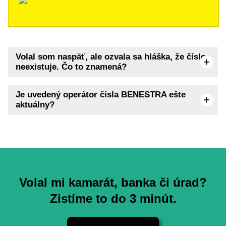
Volal som naspäť, ale ozvala sa hláška, že číslo
neexistuje. Čo to znamená?
Je uvedený operátor čísla BENESTRA ešte
aktuálny?
Volal mi kamarát, banka či úrad?
Zistíme to do 3 minút.