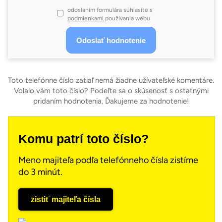
odoslaním formulára súhlasíte s
podmienkami
používania webu
Toto telefónne číslo zatiaľ nemá žiadne užívateľské komentáre.
Volalo vám toto číslo? Podeľte sa o skúsenosť s ostatnými
pridaním hodnotenia. Ďakujeme za hodnotenie!
Komu patrí toto číslo?
Meno majiteľa podľa telefónneho čísla zistíme
do 3 minút.
zistiť majiteľa čísla