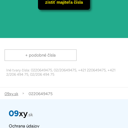
zistiť majiteľa čísla
+ podobné čísla
Iné tvary čísla: 0220649475, 02/20649475, +421 220649475, +421
2/206 494 75, 02/206 494 75
09xy.sk
0220649475
Ochrana údajov