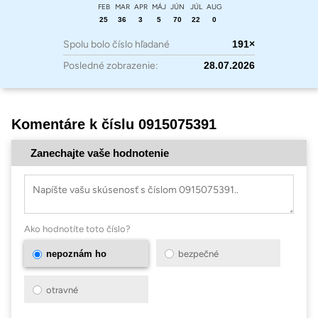
FEB
MAR
APR
MÁJ
JÚN
JÚL
AUG
25
36
3
5
70
22
0
Spolu bolo číslo hľadané
191×
Posledné zobrazenie:
28.07.2026
Komentáre k číslu 0915075391
Zanechajte vaše hodnotenie
Ako hodnotíte toto číslo?
nepoznám ho
bezpečné
otravné