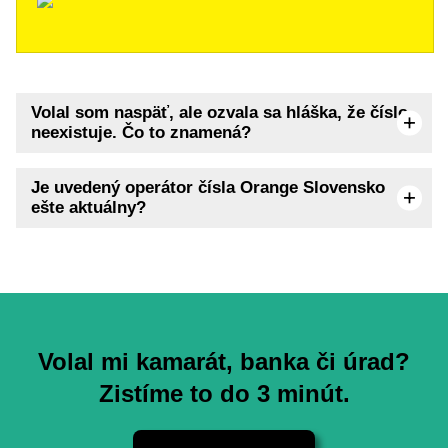
Volal som naspäť, ale ozvala sa hláška, že číslo
neexistuje. Čo to znamená?
Je uvedený operátor čísla Orange Slovensko
ešte aktuálny?
Volal mi kamarát, banka či úrad?
Zistíme to do 3 minút.