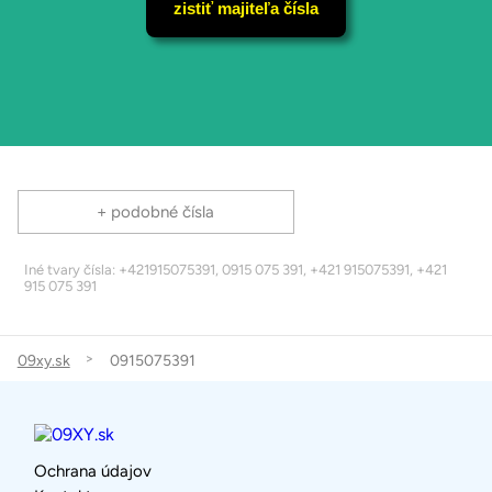
zistiť majiteľa čísla
+ podobné čísla
Iné tvary čísla: +421915075391, 0915 075 391, +421 915075391, +421
915 075 391
09xy.sk
0915075391
Ochrana údajov