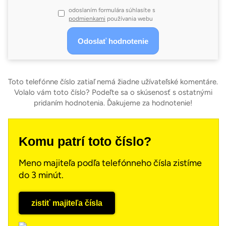
odoslaním formulára súhlasíte s
podmienkami
používania webu
Toto telefónne číslo zatiaľ nemá žiadne užívateľské komentáre.
Volalo vám toto číslo? Podeľte sa o skúsenosť s ostatnými
pridaním hodnotenia. Ďakujeme za hodnotenie!
Komu patrí toto číslo?
Meno majiteľa podľa telefónneho čísla zistíme
do 3 minút.
zistiť majiteľa čísla