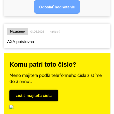
Neznáme
01.06.2026
|
nahlásiť
AXA poistovna
Komu patrí toto číslo?
Meno majiteľa podľa telefónneho čísla zistíme
do 3 minút.
zistiť majiteľa čísla