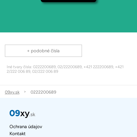
+ podobné čísla
Iné tvary čísla: 0222200689, 02/22200689, +421 222200689, +421
2/222 006 89, 02/222 006 89
09xy.sk
0222200689
Ochrana údajov
Kontakt