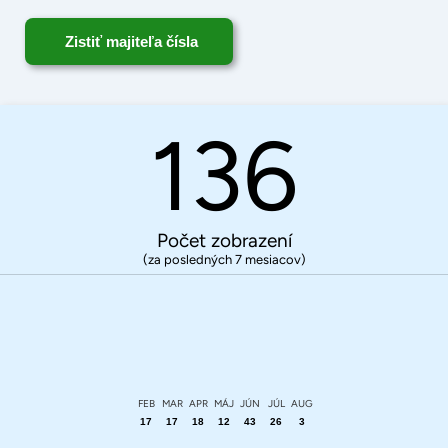
Zistiť majiteľa čísla
136
Počet zobrazení
(za posledných 7 mesiacov)
FEB
MAR
APR
MÁJ
JÚN
JÚL
AUG
17
17
18
12
43
26
3