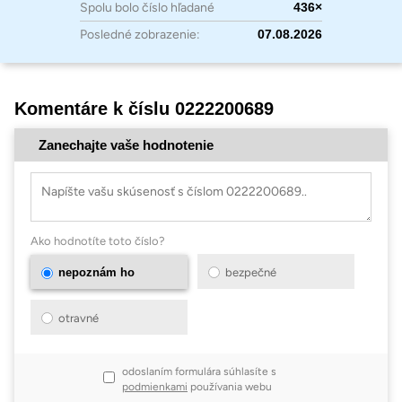
Spolu bolo číslo hľadané
436×
Posledné zobrazenie:
07.08.2026
Komentáre k číslu 0222200689
Zanechajte vaše hodnotenie
Ako hodnotíte toto číslo?
nepoznám ho
bezpečné
otravné
odoslaním formulára súhlasíte s
podmienkami
používania webu