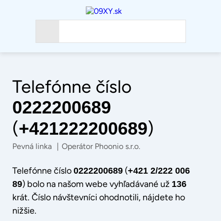
Telefónne číslo
0222200689
(
)
+421222200689
Pevná linka
|
Operátor Phoonio s.r.o.
Telefónne číslo
(
0222200689
+421 2/222 006
) bolo na našom webe vyhľadávané už
89
136
krát. Číslo návštevníci ohodnotili, nájdete ho
nižšie.