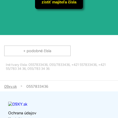
zistiť majiteľa čísla
+ podobné čísla
Iné tvary čísla: 0557833436, 055/7833436, +421 557833436, +421
55/783 34 36, 055/783 34 36
09xy.sk
0557833436
Ochrana údajov