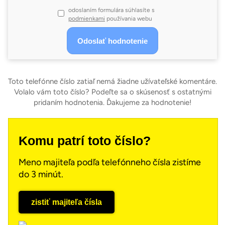
odoslaním formulára súhlasíte s
podmienkami
používania webu
Toto telefónne číslo zatiaľ nemá žiadne užívateľské komentáre.
Volalo vám toto číslo? Podeľte sa o skúsenosť s ostatnými
pridaním hodnotenia. Ďakujeme za hodnotenie!
Komu patrí toto číslo?
Meno majiteľa podľa telefónneho čísla zistíme
do 3 minút.
zistiť majiteľa čísla