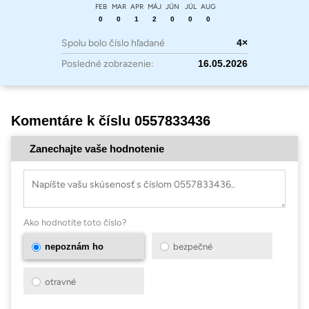
FEB
MAR
APR
MÁJ
JÚN
JÚL
AUG
0
0
1
2
0
0
0
Spolu bolo číslo hľadané
4×
Posledné zobrazenie:
16.05.2026
Komentáre k číslu 0557833436
Zanechajte vaše hodnotenie
Ako hodnotíte toto číslo?
nepoznám ho
bezpečné
otravné