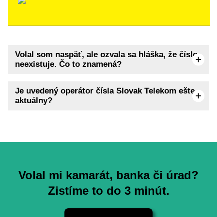
Volal som naspäť, ale ozvala sa hláška, že číslo
neexistuje. Čo to znamená?
Je uvedený operátor čísla Slovak Telekom ešte
aktuálny?
Volal mi kamarát, banka či úrad?
Zistíme to do 3 minút.