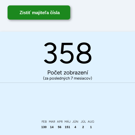
Zistiť majiteľa čísla
358
Počet zobrazení
(za posledných 7 mesiacov)
FEB
MAR
APR
MÁJ
JÚN
JÚL
AUG
130
14
56
151
4
2
1