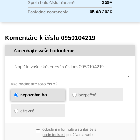
Spolu bolo číslo hľadané
359×
Posledné zobrazenie:
05.08.2026
Komentáre k číslu 0950104219
Zanechajte vaše hodnotenie
Ako hodnotíte toto číslo?
nepoznám ho
bezpečné
otravné
odoslaním formulára súhlasíte s
podmienkami
používania webu