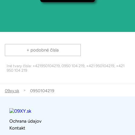
+ podobné čísla
Iné tvary čísla: +421950104219, 0950 104 219, +421 950104219, +421
950 104 219
09xy.sk
0950104219
Ochrana údajov
Kontakt