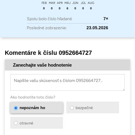
FEB
MAR
APR
MÁJ
JÚN
JÚL
AUG
0
0
0
6
0
0
0
Spolu bolo číslo hľadané
7×
Posledné zobrazenie:
23.05.2026
Komentáre k číslu 0952664727
Zanechajte vaše hodnotenie
Ako hodnotíte toto číslo?
nepoznám ho
bezpečné
otravné