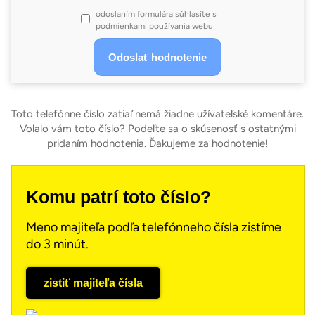
odoslaním formulára súhlasíte s
podmienkami
používania webu
Toto telefónne číslo zatiaľ nemá žiadne užívateľské komentáre.
Volalo vám toto číslo? Podeľte sa o skúsenosť s ostatnými
pridaním hodnotenia. Ďakujeme za hodnotenie!
Komu patrí toto číslo?
Meno majiteľa podľa telefónneho čísla zistíme
do 3 minút.
zistiť majiteľa čísla