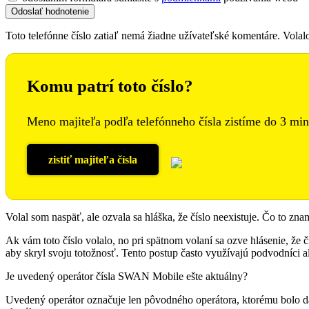
Toto telefónne číslo zatiaľ nemá žiadne užívateľské komentáre. Vola
Komu patrí toto číslo?
Meno majiteľa podľa telefónneho čísla zistíme do 3 min
zistiť majiteľa čísla
Volal som naspäť, ale ozvala sa hláška, že číslo neexistuje. Čo to zn
Ak vám toto číslo volalo, no pri spätnom volaní sa ozve hlásenie, že čí
aby skryl svoju totožnosť. Tento postup často využívajú podvodníci al
Je uvedený operátor čísla SWAN Mobile ešte aktuálny?
Uvedený operátor označuje len pôvodného operátora, ktorému bolo da