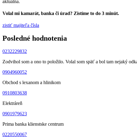
aktuálna.
Volal mi kamarát, banka či úrad? Zistíme to do 3 minút.
zistiť majiteľa čísla
Posledné hodnotenia
0232229832
Zodvihol som a ono to položilo. Volal som späť a bol tam nejaký odk
0904960052
Obchod s lexanom a hlinikom
0910803638
Elektráreň
0901979623
Prima banka klienstske centrum
0220550067