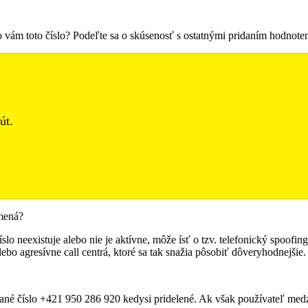
lo vám toto číslo? Podeľte sa o skúsenosť s ostatnými pridaním hodnot
út.
amená?
slo neexistuje alebo nie je aktívne, môže ísť o tzv. telefonický spoofin
ebo agresívne call centrá, ktoré sa tak snažia pôsobiť dôveryhodnejšie.
né číslo +421 950 286 920 kedysi pridelené. Ak však používateľ medzi