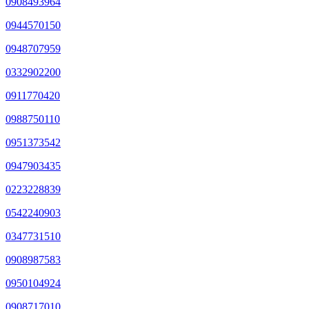
0908493964
0944570150
0948707959
0332902200
0911770420
0988750110
0951373542
0947903435
0223228839
0542240903
0347731510
0908987583
0950104924
0908717010