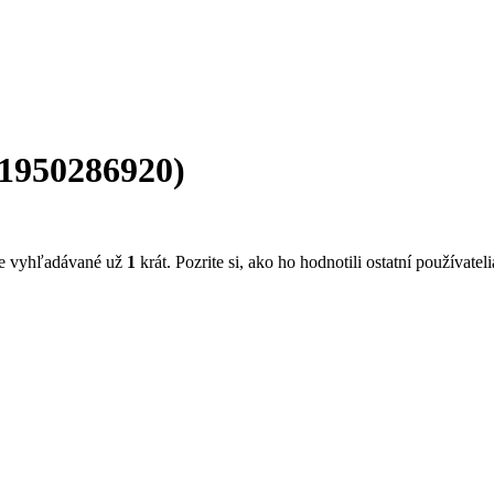
1950286920
)
be vyhľadávané už
1
krát. Pozrite si, ako ho hodnotili ostatní používatel