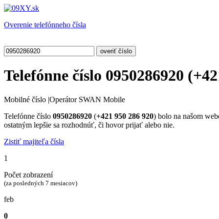
Overenie telefónneho čísla
Telefónne číslo
0950286920
(
+42
Mobilné číslo
|
Operátor SWAN Mobile
Telefónne číslo
0950286920
(
+421 950 286 920
) bolo na našom we
ostatným lepšie sa rozhodnúť, či hovor prijať alebo nie.
Zistiť majiteľa čísla
1
Počet zobrazení
(za posledných 7 mesiacov)
feb
0