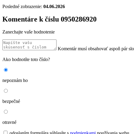
Posledné zobrazenie:
04.06.2026
Komentáre k číslu 0950286920
Zanechajte vaše hodnotenie
Komentár musí obsahovať aspoň pár sl
Ako hodnotíte toto číslo?
nepoznám ho
bezpečné
otravné
odoslaním formulára súhlasíte s
podmienkami
používania webu