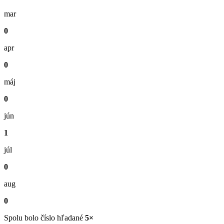
mar
0
apr
0
máj
0
jún
1
júl
0
aug
0
Spolu bolo číslo hľadané
5×