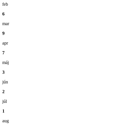
feb
6
mar
9
apr
7
máj
3
jún
2
júl
1
aug