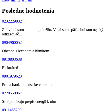
zistiť majiteľa čísla
Posledné hodnotenia
0232229832
Zodvihol som a ono to položilo. Volal som späť a bol tam nejaký
odkazovač...
0904960052
Obchod s lexanom a hlinikom
0910803638
Elektráreň
0901979623
Prima banka klienstske centrum
0220550067
SPP ponúkajú prepis energií k nim
0911465209