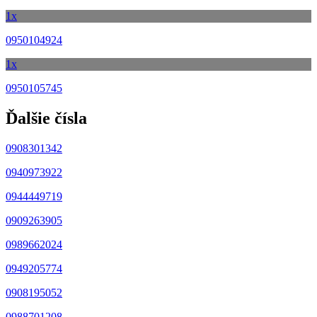
1x
0950104924
1x
0950105745
Ďalšie čísla
0908301342
0940973922
0944449719
0909263905
0989662024
0949205774
0908195052
0988701208