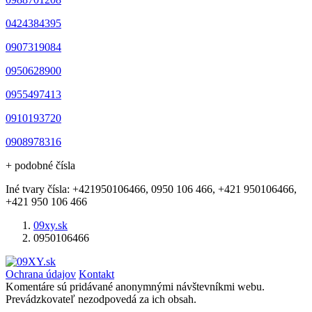
0424384395
0907319084
0950628900
0955497413
0910193720
0908978316
+ podobné čísla
Iné tvary čísla: +421950106466, 0950 106 466, +421 950106466,
+421 950 106 466
09xy.sk
0950106466
Ochrana údajov
Kontakt
Komentáre sú pridávané anonymnými návštevníkmi webu.
Prevádzkovateľ nezodpovedá za ich obsah.