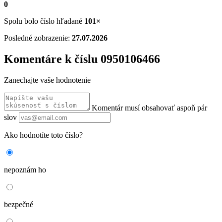
0
Spolu bolo číslo hľadané
101×
Posledné zobrazenie:
27.07.2026
Komentáre k číslu 0950106466
Zanechajte vaše hodnotenie
Komentár musí obsahovať aspoň pár
slov
Ako hodnotíte toto číslo?
nepoznám ho
bezpečné