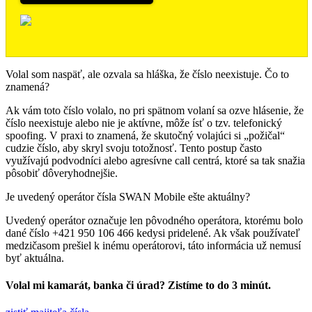
Volal som naspäť, ale ozvala sa hláška, že číslo neexistuje. Čo to
znamená?
Ak vám toto číslo volalo, no pri spätnom volaní sa ozve hlásenie, že
číslo neexistuje alebo nie je aktívne, môže ísť o tzv. telefonický
spoofing. V praxi to znamená, že skutočný volajúci si „požičal“
cudzie číslo, aby skryl svoju totožnosť. Tento postup často
využívajú podvodníci alebo agresívne call centrá, ktoré sa tak snažia
pôsobiť dôveryhodnejšie.
Je uvedený operátor čísla SWAN Mobile ešte aktuálny?
Uvedený operátor označuje len pôvodného operátora, ktorému bolo
dané číslo +421 950 106 466 kedysi pridelené. Ak však používateľ
medzičasom prešiel k inému operátorovi, táto informácia už nemusí
byť aktuálna.
Volal mi kamarát, banka či úrad? Zistíme to do 3 minút.