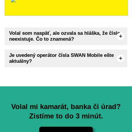
Volal som naspäť, ale ozvala sa hláška, že číslo
neexistuje. Čo to znamená?
Je uvedený operátor čísla SWAN Mobile ešte
aktuálny?
Volal mi kamarát, banka či úrad?
Zistíme to do 3 minút.