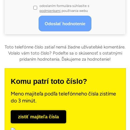
odoslaním formulára súhlasíte s
podmienkami
používania webu
Toto telefónne číslo zatiaľ nemá žiadne užívateľské komentáre.
Volalo vám toto číslo? Podeľte sa o skúsenosť s ostatnými
pridaním hodnotenia. Ďakujeme za hodnotenie!
Komu patrí toto číslo?
Meno majiteľa podľa telefónneho čísla zistíme
do 3 minút.
zistiť majiteľa čísla