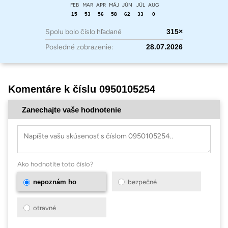
FEB
MAR
APR
MÁJ
JÚN
JÚL
AUG
15
53
56
58
62
33
0
Spolu bolo číslo hľadané
315×
Posledné zobrazenie:
28.07.2026
Komentáre k číslu 0950105254
Zanechajte vaše hodnotenie
Ako hodnotíte toto číslo?
nepoznám ho
bezpečné
otravné