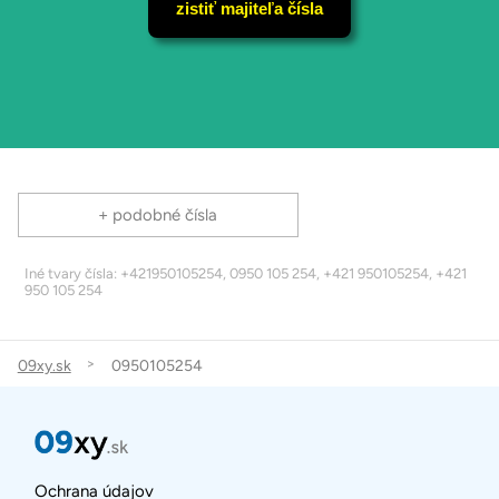
zistiť majiteľa čísla
+ podobné čísla
Iné tvary čísla: +421950105254, 0950 105 254, +421 950105254, +421
950 105 254
09xy.sk
0950105254
Ochrana údajov