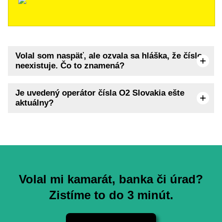
Volal som naspäť, ale ozvala sa hláška, že číslo
neexistuje. Čo to znamená?
Je uvedený operátor čísla O2 Slovakia ešte
aktuálny?
Volal mi kamarát, banka či úrad?
Zistíme to do 3 minút.