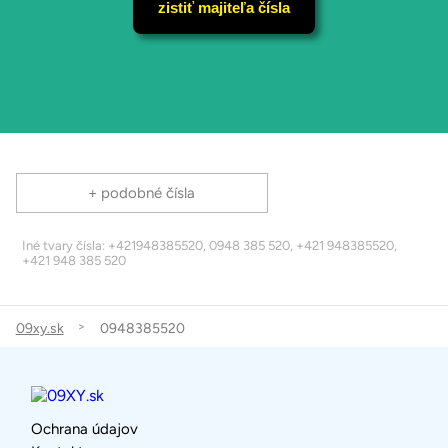
zistiť majiteľa čísla
+ podobné čísla
Iné tvary čísla: +421948385520, 0948 385 520, +421 948385520,
+421 948 385 520
09xy.sk
0948385520
Ochrana údajov