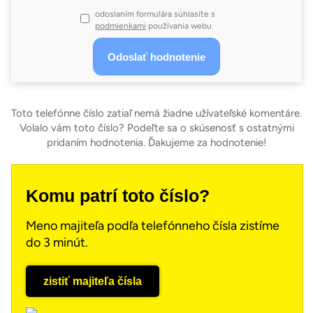
odoslaním formulára súhlasíte s
podmienkami
používania webu
Toto telefónne číslo zatiaľ nemá žiadne užívateľské komentáre.
Volalo vám toto číslo? Podeľte sa o skúsenosť s ostatnými
pridaním hodnotenia. Ďakujeme za hodnotenie!
Komu patrí toto číslo?
Meno majiteľa podľa telefónneho čísla zistíme
do 3 minút.
zistiť majiteľa čísla