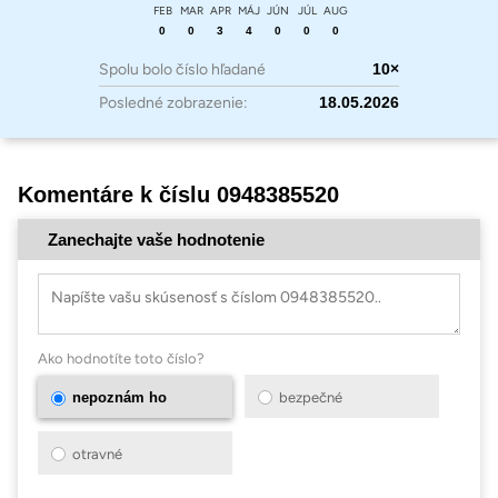
FEB
MAR
APR
MÁJ
JÚN
JÚL
AUG
0
0
3
4
0
0
0
Spolu bolo číslo hľadané
10×
Posledné zobrazenie:
18.05.2026
Komentáre k číslu 0948385520
Zanechajte vaše hodnotenie
Ako hodnotíte toto číslo?
nepoznám ho
bezpečné
otravné