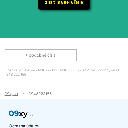
zistiť majiteľa čísla
+ podobné čísla
Iné tvary čísla: +421948222155, 0948 222 155, +421 948222155, +421
948 222 155
09xy.sk
0948222155
Ochrana údajov