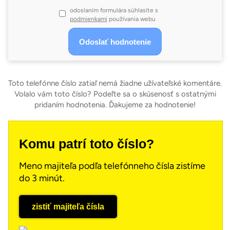
odoslaním formulára súhlasíte s
podmienkami
používania webu
Toto telefónne číslo zatiaľ nemá žiadne užívateľské komentáre.
Volalo vám toto číslo? Podeľte sa o skúsenosť s ostatnými
pridaním hodnotenia. Ďakujeme za hodnotenie!
Komu patrí toto číslo?
Meno majiteľa podľa telefónneho čísla zistíme
do 3 minút.
zistiť majiteľa čísla