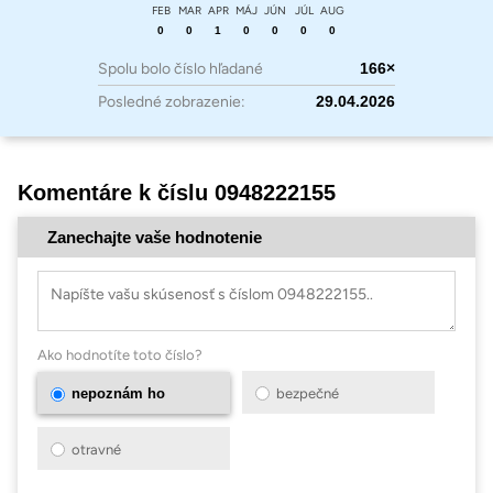
FEB
MAR
APR
MÁJ
JÚN
JÚL
AUG
0
0
1
0
0
0
0
Spolu bolo číslo hľadané
166×
Posledné zobrazenie:
29.04.2026
Komentáre k číslu 0948222155
Zanechajte vaše hodnotenie
Ako hodnotíte toto číslo?
nepoznám ho
bezpečné
otravné