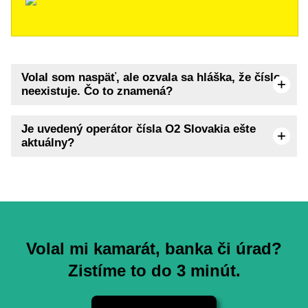
Volal som naspäť, ale ozvala sa hláška, že číslo
neexistuje. Čo to znamená?
Je uvedený operátor čísla O2 Slovakia ešte
aktuálny?
Volal mi kamarát, banka či úrad?
Zistíme to do 3 minút.