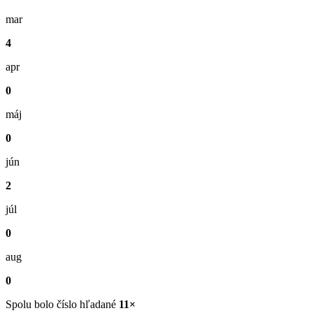
mar
4
apr
0
máj
0
jún
2
júl
0
aug
0
Spolu bolo číslo hľadané
11×