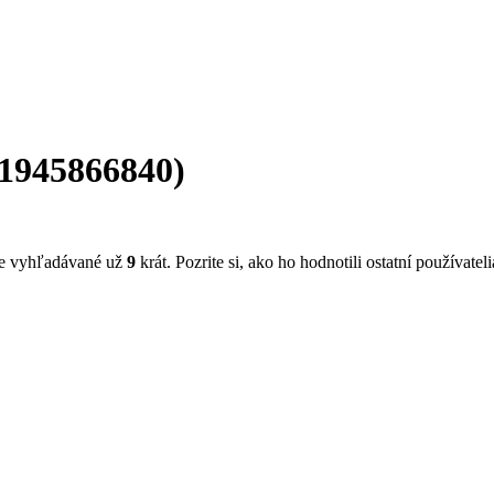
1945866840
)
be vyhľadávané už
9
krát. Pozrite si, ako ho hodnotili ostatní používatel