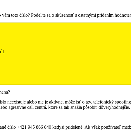
lo vám toto číslo? Podeľte sa o skúsenosť s ostatnými pridaním hodnot
út.
amená?
slo neexistuje alebo nie je aktívne, môže ísť o tzv. telefonický spoofin
ebo agresívne call centrá, ktoré sa tak snažia pôsobiť dôveryhodnejšie.
né číslo +421 945 866 840 kedysi pridelené. Ak však používateľ medzi