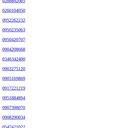
0288892085
0260104050
0952262232
0950235063
0950420707
0904208668
0346342400
0903275120
0905169869
0917221219
0951884894
0907398070
0908290034
0547421022