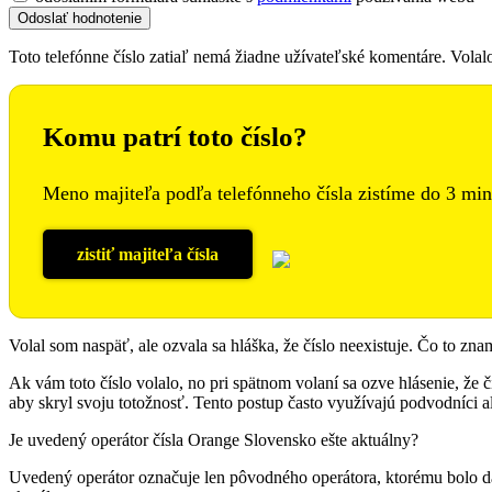
Toto telefónne číslo zatiaľ nemá žiadne užívateľské komentáre. Vola
Komu patrí toto číslo?
Meno majiteľa podľa telefónneho čísla zistíme do 3 min
zistiť majiteľa čísla
Volal som naspäť, ale ozvala sa hláška, že číslo neexistuje. Čo to zn
Ak vám toto číslo volalo, no pri spätnom volaní sa ozve hlásenie, že čí
aby skryl svoju totožnosť. Tento postup často využívajú podvodníci al
Je uvedený operátor čísla Orange Slovensko ešte aktuálny?
Uvedený operátor označuje len pôvodného operátora, ktorému bolo da