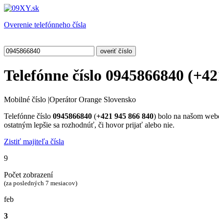
Overenie telefónneho čísla
Telefónne číslo
0945866840
(
+42
Mobilné číslo
|
Operátor Orange Slovensko
Telefónne číslo
0945866840
(
+421 945 866 840
) bolo na našom we
ostatným lepšie sa rozhodnúť, či hovor prijať alebo nie.
Zistiť majiteľa čísla
9
Počet zobrazení
(za posledných 7 mesiacov)
feb
3