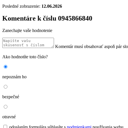
Posledné zobrazenie:
12.06.2026
Komentáre k číslu 0945866840
Zanechajte vaše hodnotenie
Komentár musí obsahovať aspoň pár sl
Ako hodnotíte toto číslo?
nepoznám ho
bezpečné
otravné
odoslaním formulára súhlasíte s
podmienkami
používania webu