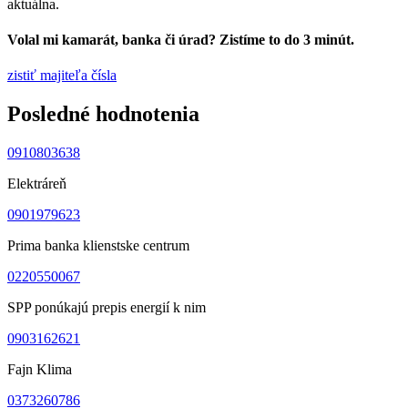
aktuálna.
Volal mi kamarát, banka či úrad? Zistíme to do 3 minút.
zistiť majiteľa čísla
Posledné hodnotenia
0910803638
Elektráreň
0901979623
Prima banka klienstske centrum
0220550067
SPP ponúkajú prepis energií k nim
0903162621
Fajn Klima
0373260786