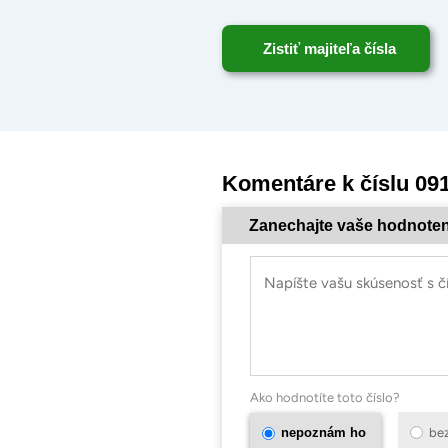
Zistiť majiteľa čísla
Komentáre k číslu 09
Zanechajte vaše hodnoten
Ako hodnotíte toto číslo?
nepoznám ho
be