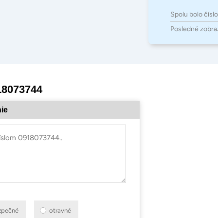
Spolu bolo čísl
Posledné zobra
18073744
ie
zpečné
otravné