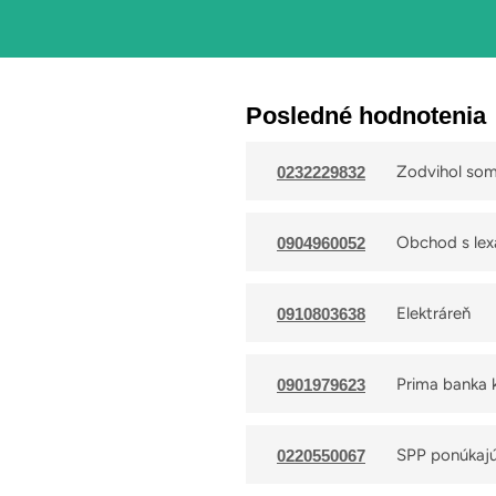
Posledné hodnotenia
Zodvihol som 
0232229832
tam nejaký o
Obchod s lex
0904960052
Elektráreň
0910803638
Prima banka 
0901979623
SPP ponúkajú 
0220550067