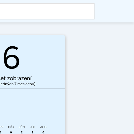
6
et zobrazení
ledných 7 mesiacov)
PR
MÁJ
JÚN
JÚL
AUG
0
0
2
2
0