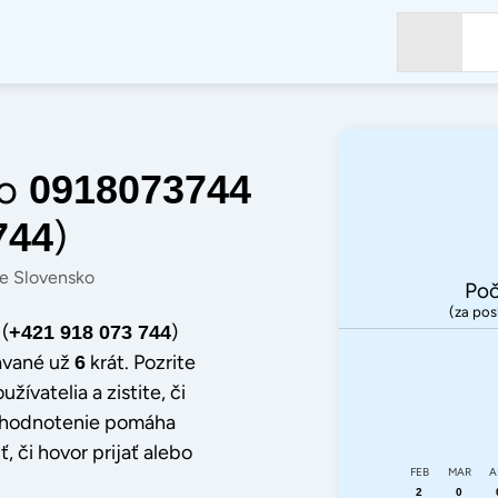
o
0918073744
)
744
e Slovensko
Poč
(za pos
(
)
+421 918 073 744
ávané už
krát. Pozrite
6
užívatelia a zistite, či
dé hodnotenie pomáha
, či hovor prijať alebo
FEB
MAR
A
2
0