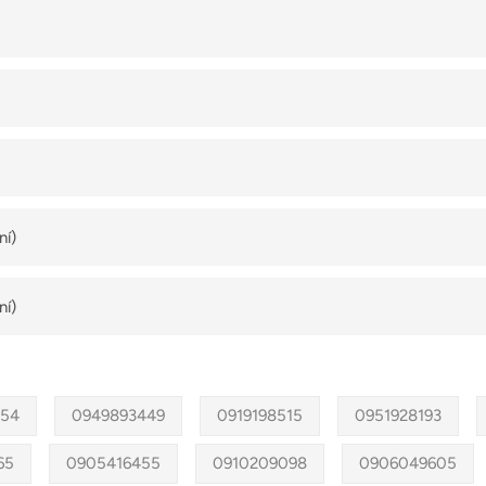
ní)
ní)
054
0949893449
0919198515
0951928193
65
0905416455
0910209098
0906049605