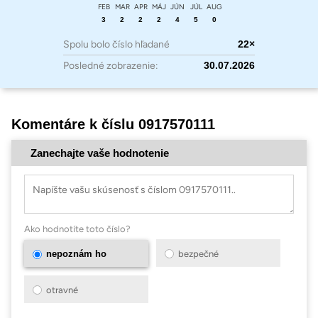
FEB
MAR
APR
MÁJ
JÚN
JÚL
AUG
3
2
2
2
4
5
0
Spolu bolo číslo hľadané
22×
Posledné zobrazenie:
30.07.2026
Komentáre k číslu 0917570111
Zanechajte vaše hodnotenie
Ako hodnotíte toto číslo?
nepoznám ho
bezpečné
otravné