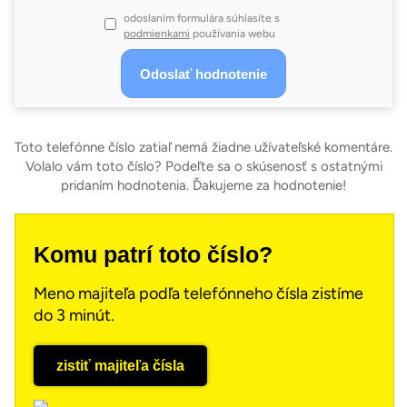
odoslaním formulára súhlasíte s
podmienkami
používania webu
Toto telefónne číslo zatiaľ nemá žiadne užívateľské komentáre.
Volalo vám toto číslo? Podeľte sa o skúsenosť s ostatnými
pridaním hodnotenia. Ďakujeme za hodnotenie!
Komu patrí toto číslo?
Meno majiteľa podľa telefónneho čísla zistíme
do 3 minút.
zistiť majiteľa čísla