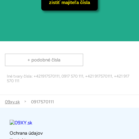
zistiť majiteľa čísla
+ podobné čísla
Iné tvary čísla: +421917570111, 0917 570 111, +421 917570111, +421 917
570 111
09xy.sk
0917570111
Ochrana údajov