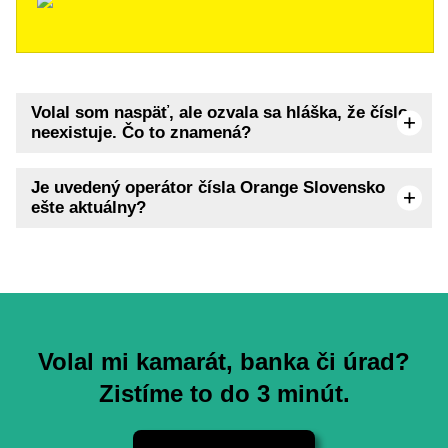
Volal som naspäť, ale ozvala sa hláška, že číslo
neexistuje. Čo to znamená?
Je uvedený operátor čísla Orange Slovensko
ešte aktuálny?
Volal mi kamarát, banka či úrad?
Zistíme to do 3 minút.