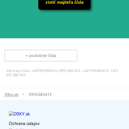
zistiť majiteľa čísla
+ podobné čísla
Iné tvary čísla: +421915385413, 0915 385 413, +421 915385413, +421
915 385 413
09xy.sk
0915385413
Ochrana údajov