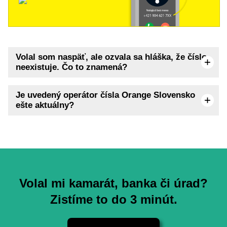
Volal som naspäť, ale ozvala sa hláška, že číslo
neexistuje. Čo to znamená?
Je uvedený operátor čísla Orange Slovensko
ešte aktuálny?
Volal mi kamarát, banka či úrad?
Zistíme to do 3 minút.