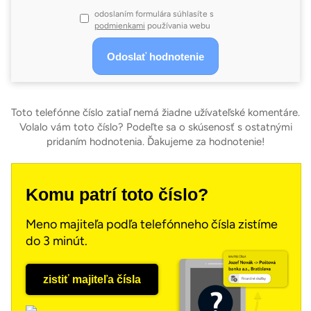
odoslaním formulára súhlasíte s
podmienkami
používania webu
Toto telefónne číslo zatiaľ nemá žiadne užívateľské komentáre.
Volalo vám toto číslo? Podeľte sa o skúsenosť s ostatnými
pridaním hodnotenia. Ďakujeme za hodnotenie!
Komu patrí toto číslo?
Meno majiteľa podľa telefónneho čísla zistíme
do 3 minút.
zistiť majiteľa čísla