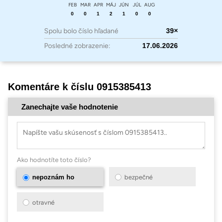
FEB
MAR
APR
MÁJ
JÚN
JÚL
AUG
0
0
1
2
1
0
0
Spolu bolo číslo hľadané
39×
Posledné zobrazenie:
17.06.2026
Komentáre k číslu 0915385413
Zanechajte vaše hodnotenie
Ako hodnotíte toto číslo?
nepoznám ho
bezpečné
otravné