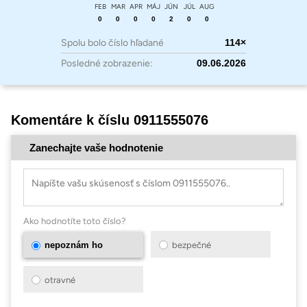
FEB
MAR
APR
MÁJ
JÚN
JÚL
AUG
0
0
0
0
2
0
0
Spolu bolo číslo hľadané
114×
Posledné zobrazenie:
09.06.2026
Komentáre k číslu 0911555076
Zanechajte vaše hodnotenie
Ako hodnotíte toto číslo?
nepoznám ho
bezpečné
otravné