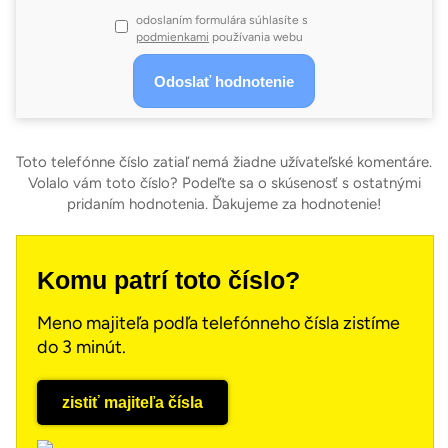
odoslaním formulára súhlasíte s
podmienkami
používania webu
Toto telefónne číslo zatiaľ nemá žiadne užívateľské komentáre.
Volalo vám toto číslo? Podeľte sa o skúsenosť s ostatnými
pridaním hodnotenia. Ďakujeme za hodnotenie!
Komu patrí toto číslo?
Meno majiteľa podľa telefónneho čísla zistíme
do 3 minút.
zistiť majiteľa čísla