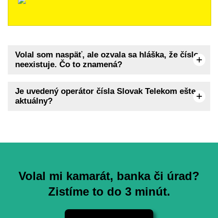
Volal som naspäť, ale ozvala sa hláška, že číslo
neexistuje. Čo to znamená?
Je uvedený operátor čísla Slovak Telekom ešte
aktuálny?
Volal mi kamarát, banka či úrad?
Zistíme to do 3 minút.