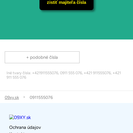
zistiť majiteľa čísla
+ podobné čísla
Iné tvary čísla: +421911555076, 0911 555 076, +421 911555076, +421
911 555 076
09xy.sk
0911555076
Ochrana údajov