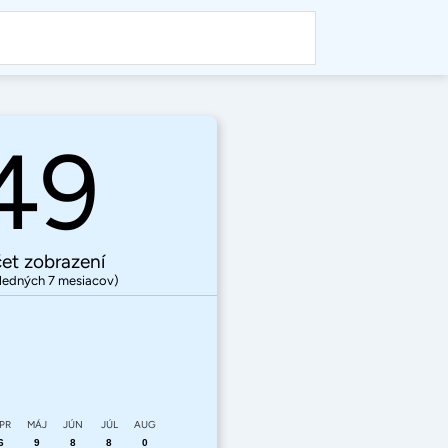
49
et zobrazení
ledných 7 mesiacov)
PR
MÁJ
JÚN
JÚL
AUG
6
9
8
8
0