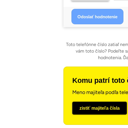
Toto telefónne číslo zatiaľ ne
vám toto číslo? Podeľte s
hodnotenia. Ď
Komu patrí toto 
Meno majiteľa podľa tele
zistiť majiteľa čísla