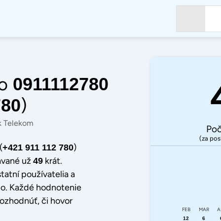
o
0911112780
)
780
k Telekom
Poč
(za pos
(
)
+421 911 112 780
ávané už
krát.
49
statní používatelia a
íslo. Každé hodnotenie
ozhodnúť, či hovor
FEB
MAR
A
12
6