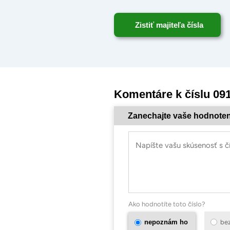
Zistiť majiteľa čísla
Komentáre k číslu 09
Zanechajte vaše hodnoten
Ako hodnotíte toto číslo?
nepoznám ho
be