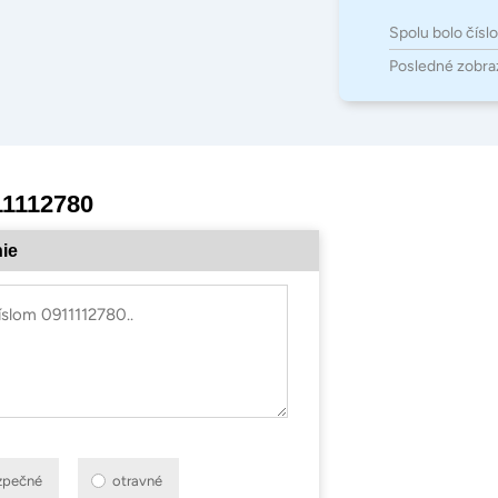
Spolu bolo čísl
Posledné zobra
11112780
ie
zpečné
otravné