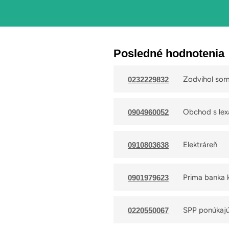
Posledné hodnotenia
Zodvihol som 
0232229832
tam nejaký o
Obchod s lex
0904960052
Elektráreň
0910803638
Prima banka 
0901979623
SPP ponúkajú 
0220550067