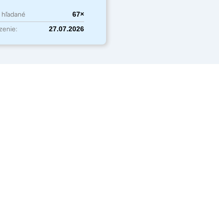
o hľadané
67×
zenie:
27.07.2026