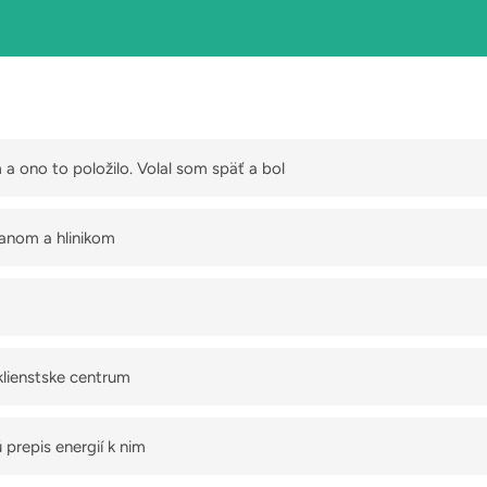
a ono to položilo. Volal som späť a bol
dkazovač...
anom a hlinikom
klienstske centrum
prepis energií k nim