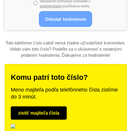
odoslaním formulára súhlasíte s
podmienkami
používania webu
Toto telefónne číslo zatiaľ nemá žiadne užívateľské komentáre.
Volalo vám toto číslo? Podeľte sa o skúsenosť s ostatnými
pridaním hodnotenia. Ďakujeme za hodnotenie!
Komu patrí toto číslo?
Meno majiteľa podľa telefónneho čísla zistíme
do 3 minút.
zistiť majiteľa čísla