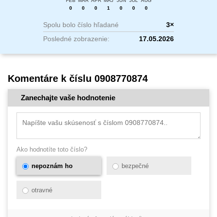
FEB
MAR
APR
MÁJ
JÚN
JÚL
AUG
0
0
0
1
0
0
0
Spolu bolo číslo hľadané
3×
Posledné zobrazenie:
17.05.2026
Komentáre k číslu 0908770874
Zanechajte vaše hodnotenie
Ako hodnotíte toto číslo?
nepoznám ho
bezpečné
otravné