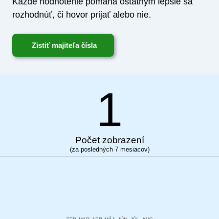
Každé hodnotenie pomáha ostatným lepšie sa
rozhodnúť, či hovor prijať alebo nie.
Zistiť majiteľa čísla
1
Počet zobrazení
(za posledných 7 mesiacov)