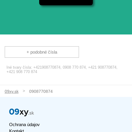
+ podobné čísla
Iné tvary čísla: +421908770874, 0908 770 874, +421 908770874,
+421 908 770 874
09xy.sk
0908770874
Ochrana údajov
Kontakt