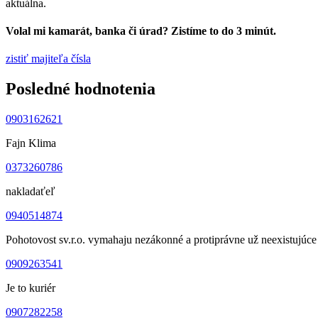
aktuálna.
Volal mi kamarát, banka či úrad? Zistíme to do 3 minút.
zistiť majiteľa čísla
Posledné hodnotenia
0903162621
Fajn Klima
0373260786
nakladaťeľ
0940514874
Pohotovost sv.r.o. vymahaju nezákonné a protiprávne už neexistujúce 
0909263541
Je to kuriér
0907282258