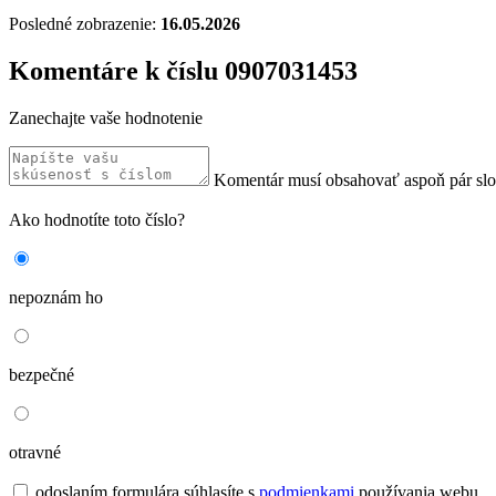
Posledné zobrazenie:
16.05.2026
Komentáre k číslu 0907031453
Zanechajte vaše hodnotenie
Komentár musí obsahovať aspoň pár sl
Ako hodnotíte toto číslo?
nepoznám ho
bezpečné
otravné
odoslaním formulára súhlasíte s
podmienkami
používania webu