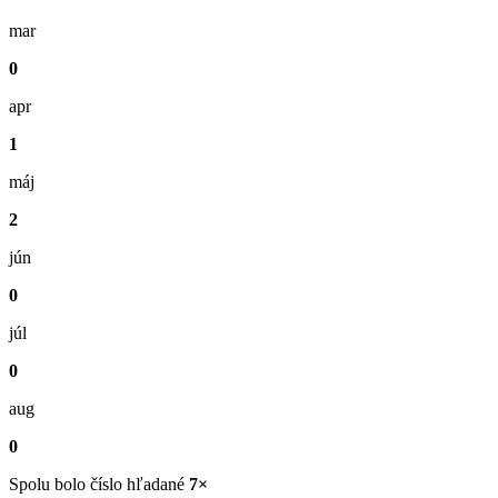
mar
0
apr
1
máj
2
jún
0
júl
0
aug
0
Spolu bolo číslo hľadané
7×