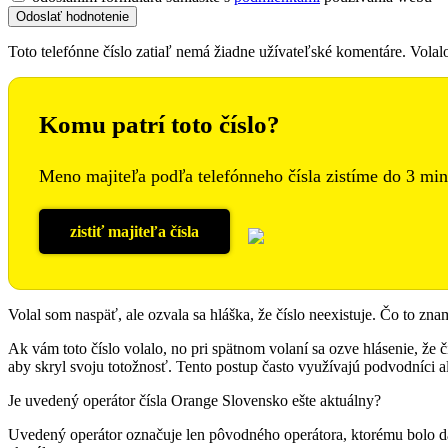
Toto telefónne číslo zatiaľ nemá žiadne užívateľské komentáre. Vola
Komu patrí toto číslo?
Meno majiteľa podľa telefónneho čísla zistíme do 3 min
zistiť majiteľa čísla
Volal som naspäť, ale ozvala sa hláška, že číslo neexistuje. Čo to zn
Ak vám toto číslo volalo, no pri spätnom volaní sa ozve hlásenie, že čí
aby skryl svoju totožnosť. Tento postup často využívajú podvodníci al
Je uvedený operátor čísla Orange Slovensko ešte aktuálny?
Uvedený operátor označuje len pôvodného operátora, ktorému bolo da