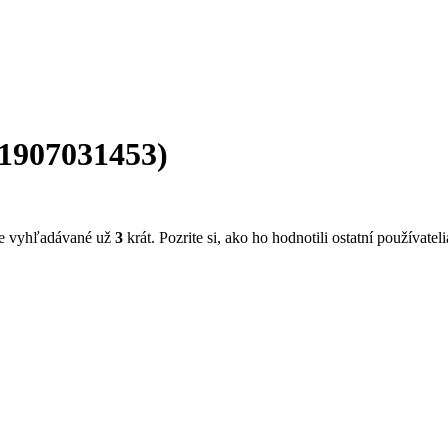
1907031453
)
be vyhľadávané už
3
krát. Pozrite si, ako ho hodnotili ostatní používatel