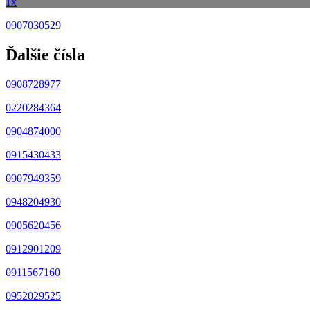
1x
0907030529
Ďalšie čísla
0908728977
0220284364
0904874000
0915430433
0907949359
0948204930
0905620456
0912901209
0911567160
0952029525