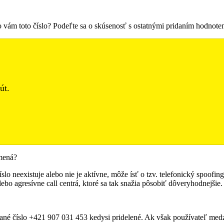
lo vám toto číslo? Podeľte sa o skúsenosť s ostatnými pridaním hodnot
út.
amená?
slo neexistuje alebo nie je aktívne, môže ísť o tzv. telefonický spoofin
ebo agresívne call centrá, ktoré sa tak snažia pôsobiť dôveryhodnejšie.
né číslo +421 907 031 453 kedysi pridelené. Ak však používateľ medzi