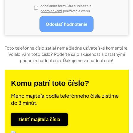
odoslaním formulára súhlasíte s
podmienkami
používania webu
Toto telefónne číslo zatiaľ nemá žiadne užívateľské komentáre.
Volalo vám toto číslo? Podeľte sa o skúsenosť s ostatnými
pridaním hodnotenia. Ďakujeme za hodnotenie!
Komu patrí toto číslo?
Meno majiteľa podľa telefónneho čísla zistíme
do 3 minút.
zistiť majiteľa čísla