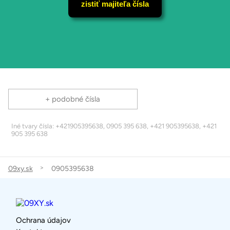
zistiť majiteľa čísla
+ podobné čísla
Iné tvary čísla: +421905395638, 0905 395 638, +421 905395638, +421
905 395 638
09xy.sk
0905395638
Ochrana údajov