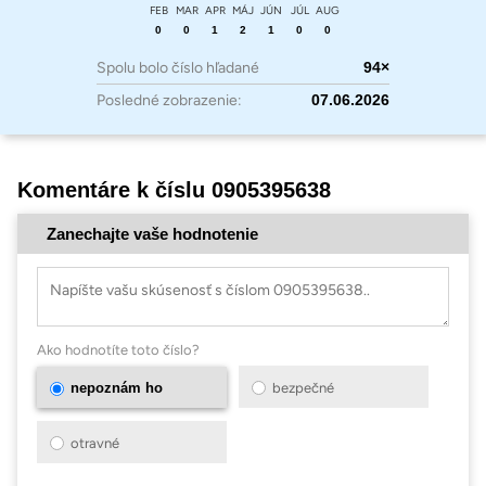
FEB
MAR
APR
MÁJ
JÚN
JÚL
AUG
0
0
1
2
1
0
0
Spolu bolo číslo hľadané
94×
Posledné zobrazenie:
07.06.2026
Komentáre k číslu 0905395638
Zanechajte vaše hodnotenie
Ako hodnotíte toto číslo?
nepoznám ho
bezpečné
otravné