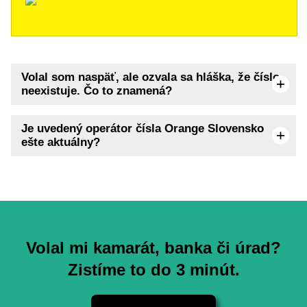
Volal som naspäť, ale ozvala sa hláška, že číslo
neexistuje. Čo to znamená?
Je uvedený operátor čísla Orange Slovensko
ešte aktuálny?
Volal mi kamarát, banka či úrad?
Zistíme to do 3 minút.