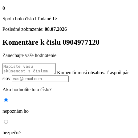
0
Spolu bolo číslo hľadané
1×
Posledné zobrazenie:
08.07.2026
Komentáre k číslu 0904977120
Zanechajte vaše hodnotenie
Komentár musí obsahovať aspoň pár
slov
Ako hodnotíte toto číslo?
nepoznám ho
bezpečné