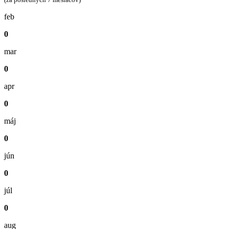
feb
0
mar
0
apr
0
máj
0
jún
0
júl
0
aug