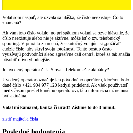
Volal som naspäť, ale ozvala sa hláška, že číslo neexistuje. Čo to
znamená?
Ak vám toto číslo volalo, no pri spätnom volaní sa ozve hlásenie, že
číslo neexistuje alebo nie je aktívne, môže ísť o tzv. telefonický
spoofing. V praxi to znamená, že skutočný volajúci si „požičal“
cudzie číslo, aby skryl svoju totožnosť. Tento postup často
využívajú podvodníci alebo agresívne call centrá, ktoré sa tak snažia
pôsobiť dôveryhodnejšie.
Je uvedený operátor čísla Slovak Telekom ešte aktuálny?
Uvedený operátor označuje len pôvodného operátora, ktorému bolo
dané číslo +421 904 977 120 kedysi pridelené. Ak však používateľ
medzičasom prešiel k inému operátorovi, táto informácia už nemusí
byť aktuálna.
Volal mi kamarát, banka či úrad? Zistíme to do 3 minút.
zistiť majiteľa čísla
Posledné hodnotenia