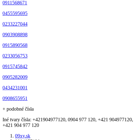
0911568671
0455595695
0233227044
0903908898
0915890568
0233056753
0915745842
0905282009
0434231001
0908655951
+ podobné čísla
Iné tvary čísla: +421904977120, 0904 977 120, +421 904977120,
+421 904 977 120
09xy.sk