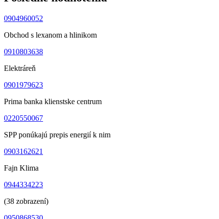
0904960052
Obchod s lexanom a hlinikom
0910803638
Elektráreň
0901979623
Prima banka klienstske centrum
0220550067
SPP ponúkajú prepis energií k nim
0903162621
Fajn Klima
0944334223
(38 zobrazení)
0950868530