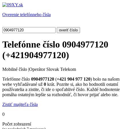
Overenie telefónneho čísla
Telefónne číslo
0904977120
(
+421904977120
)
Mobilné číslo
|
Operátor Slovak Telekom
Telefónne číslo
0904977120
(
+421 904 977 120
) bolo na našom
webe vyhľadávané už
0
krát. Pozrite si, ako ho hodnotili ostatní
používatelia a zistite, či ide o spoľahlivé číslo. Každé hodnotenie
pomáha ostatným lepšie sa rozhodnúť, či hovor prijať alebo nie.
Zistiť majiteľa čísla
0
Počet zobrazení
(za posledných 7 mesiacov)