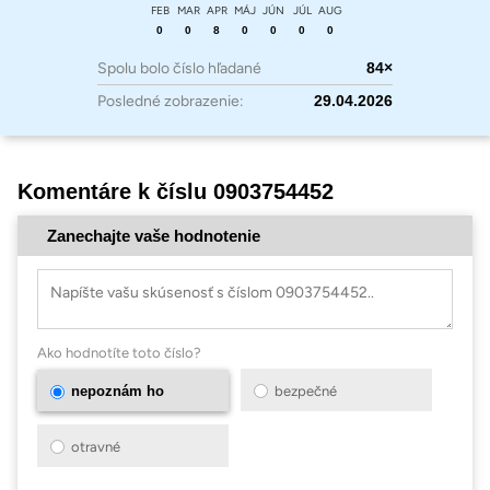
FEB
MAR
APR
MÁJ
JÚN
JÚL
AUG
0
0
8
0
0
0
0
Spolu bolo číslo hľadané
84×
Posledné zobrazenie:
29.04.2026
Komentáre k číslu 0903754452
Zanechajte vaše hodnotenie
Ako hodnotíte toto číslo?
nepoznám ho
bezpečné
otravné