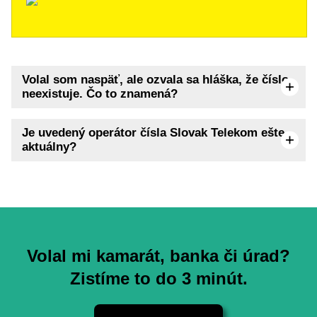
Volal som naspäť, ale ozvala sa hláška, že číslo
neexistuje. Čo to znamená?
Je uvedený operátor čísla Slovak Telekom ešte
aktuálny?
Volal mi kamarát, banka či úrad?
Zistíme to do 3 minút.