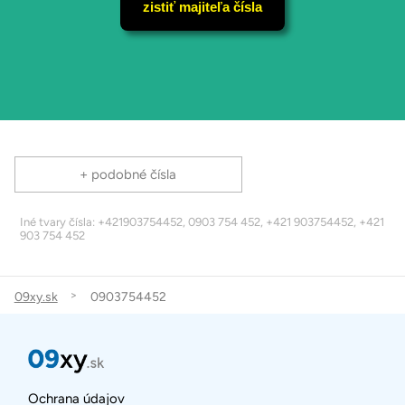
zistiť majiteľa čísla
+ podobné čísla
Iné tvary čísla: +421903754452, 0903 754 452, +421 903754452, +421
903 754 452
09xy.sk
0903754452
Ochrana údajov