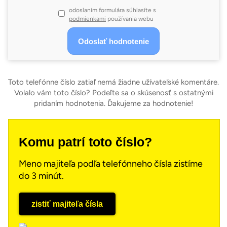
odoslaním formulára súhlasíte s
podmienkami
používania webu
Toto telefónne číslo zatiaľ nemá žiadne užívateľské komentáre.
Volalo vám toto číslo? Podeľte sa o skúsenosť s ostatnými
pridaním hodnotenia. Ďakujeme za hodnotenie!
Komu patrí toto číslo?
Meno majiteľa podľa telefónneho čísla zistíme
do 3 minút.
zistiť majiteľa čísla