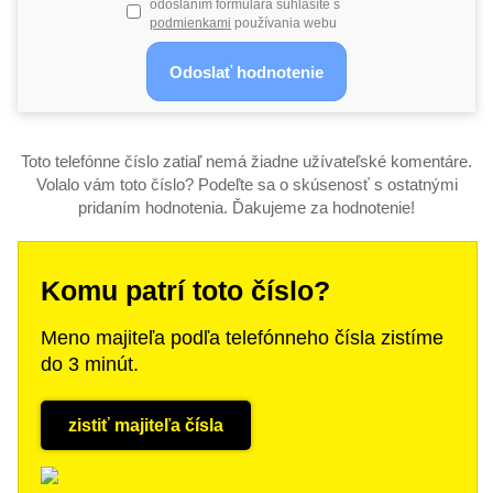
odoslaním formulára súhlasíte s
podmienkami
používania webu
Toto telefónne číslo zatiaľ nemá žiadne užívateľské komentáre.
Volalo vám toto číslo? Podeľte sa o skúsenosť s ostatnými
pridaním hodnotenia. Ďakujeme za hodnotenie!
Komu patrí toto číslo?
Meno majiteľa podľa telefónneho čísla zistíme
do 3 minút.
zistiť majiteľa čísla