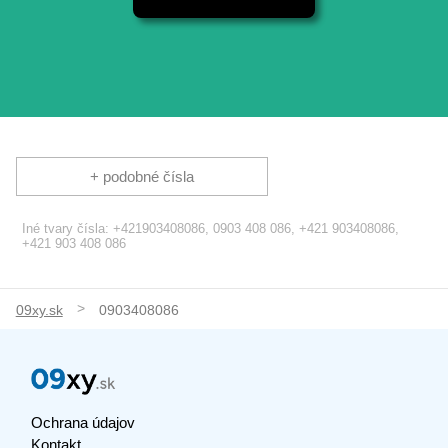
+ podobné čísla
Iné tvary čísla: +421903408086, 0903 408 086, +421 903408086,
+421 903 408 086
09xy.sk
0903408086
Ochrana údajov
Kontakt