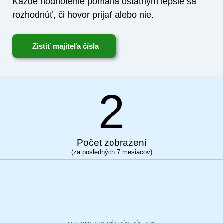
Každé hodnotenie pomáha ostatným lepšie sa
rozhodnúť, či hovor prijať alebo nie.
Zistiť majiteľa čísla
2
Počet zobrazení
(za posledných 7 mesiacov)