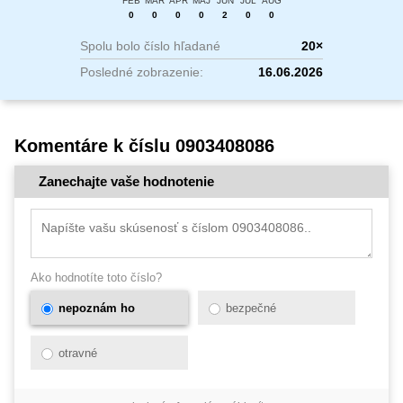
FEB
MAR
APR
MÁJ
JÚN
JÚL
AUG
0
0
0
0
2
0
0
Spolu bolo číslo hľadané
20×
Posledné zobrazenie:
16.06.2026
Komentáre k číslu 0903408086
Zanechajte vaše hodnotenie
Ako hodnotíte toto číslo?
nepoznám ho
bezpečné
otravné