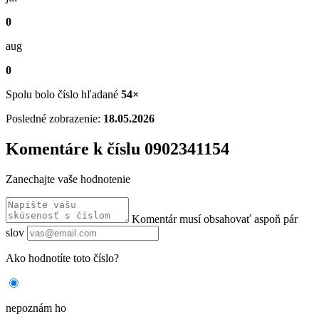
0
aug
0
Spolu bolo číslo hľadané
54×
Posledné zobrazenie:
18.05.2026
Komentáre k číslu 0902341154
Zanechajte vaše hodnotenie
Komentár musí obsahovať aspoň pár
slov
Ako hodnotíte toto číslo?
nepoznám ho