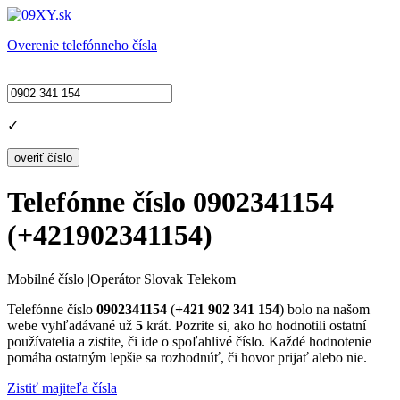
Overenie telefónneho čísla
✓
Telefónne číslo
0902341154
(
+421902341154
)
Mobilné číslo
|
Operátor Slovak Telekom
Telefónne číslo
0902341154
(
+421 902 341 154
) bolo na našom
webe vyhľadávané už
5
krát. Pozrite si, ako ho hodnotili ostatní
používatelia a zistite, či ide o spoľahlivé číslo. Každé hodnotenie
pomáha ostatným lepšie sa rozhodnúť, či hovor prijať alebo nie.
Zistiť majiteľa čísla