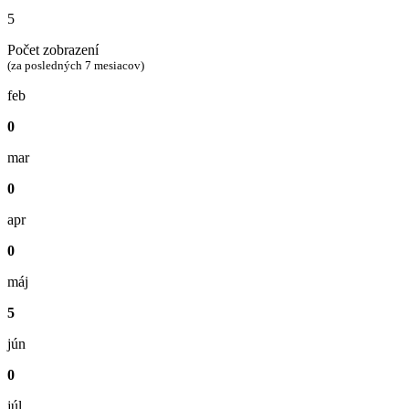
5
Počet zobrazení
(za posledných 7 mesiacov)
feb
0
mar
0
apr
0
máj
5
jún
0
júl