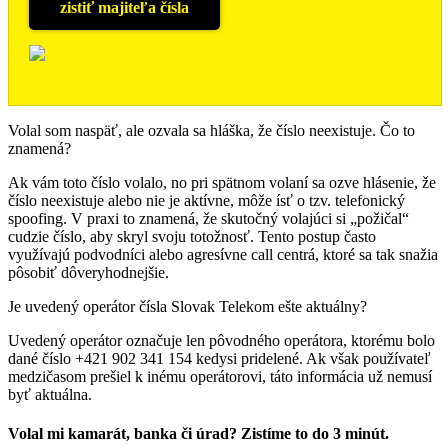
zistiť majiteľa čísla
Volal som naspäť, ale ozvala sa hláška, že číslo neexistuje. Čo to
znamená?
Ak vám toto číslo volalo, no pri spätnom volaní sa ozve hlásenie, že
číslo neexistuje alebo nie je aktívne, môže ísť o tzv. telefonický
spoofing. V praxi to znamená, že skutočný volajúci si „požičal“
cudzie číslo, aby skryl svoju totožnosť. Tento postup často
využívajú podvodníci alebo agresívne call centrá, ktoré sa tak snažia
pôsobiť dôveryhodnejšie.
Je uvedený operátor čísla Slovak Telekom ešte aktuálny?
Uvedený operátor označuje len pôvodného operátora, ktorému bolo
dané číslo +421 902 341 154 kedysi pridelené. Ak však používateľ
medzičasom prešiel k inému operátorovi, táto informácia už nemusí
byť aktuálna.
Volal mi kamarát, banka či úrad? Zistíme to do 3 minút.