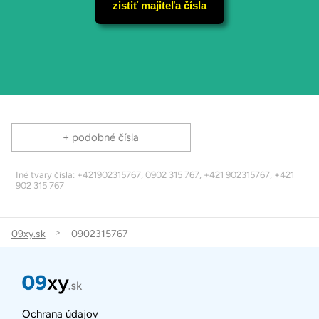
zistiť majiteľa čísla
+ podobné čísla
Iné tvary čísla: +421902315767, 0902 315 767, +421 902315767, +421
902 315 767
09xy.sk
0902315767
Ochrana údajov