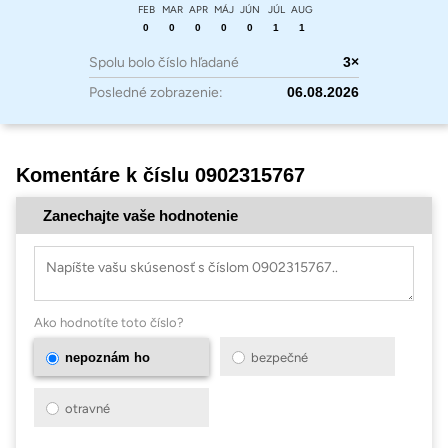
FEB
MAR
APR
MÁJ
JÚN
JÚL
AUG
0
0
0
0
0
1
1
Spolu bolo číslo hľadané
3×
Posledné zobrazenie:
06.08.2026
Komentáre k číslu 0902315767
Zanechajte vaše hodnotenie
Ako hodnotíte toto číslo?
nepoznám ho
bezpečné
otravné