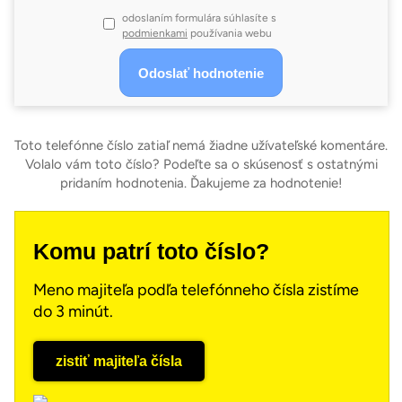
odoslaním formulára súhlasíte s
podmienkami
používania webu
Toto telefónne číslo zatiaľ nemá žiadne užívateľské komentáre.
Volalo vám toto číslo? Podeľte sa o skúsenosť s ostatnými
pridaním hodnotenia. Ďakujeme za hodnotenie!
Komu patrí toto číslo?
Meno majiteľa podľa telefónneho čísla zistíme
do 3 minút.
zistiť majiteľa čísla