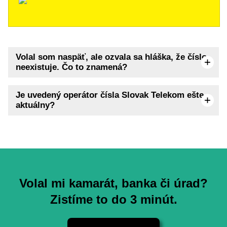
Volal som naspäť, ale ozvala sa hláška, že číslo
neexistuje. Čo to znamená?
Je uvedený operátor čísla Slovak Telekom ešte
aktuálny?
Volal mi kamarát, banka či úrad?
Zistíme to do 3 minút.