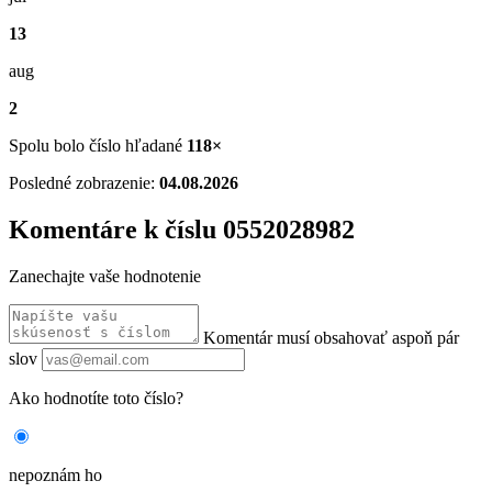
13
aug
2
Spolu bolo číslo hľadané
118×
Posledné zobrazenie:
04.08.2026
Komentáre k číslu 0552028982
Zanechajte vaše hodnotenie
Komentár musí obsahovať aspoň pár
slov
Ako hodnotíte toto číslo?
nepoznám ho