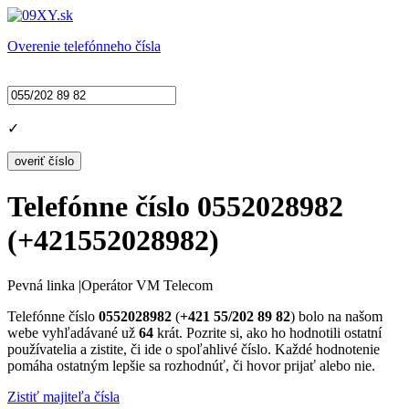
Overenie telefónneho čísla
✓
Telefónne číslo
0552028982
(
+421552028982
)
Pevná linka
|
Operátor VM Telecom
Telefónne číslo
0552028982
(
+421 55/202 89 82
) bolo na našom
webe vyhľadávané už
64
krát. Pozrite si, ako ho hodnotili ostatní
používatelia a zistite, či ide o spoľahlivé číslo. Každé hodnotenie
pomáha ostatným lepšie sa rozhodnúť, či hovor prijať alebo nie.
Zistiť majiteľa čísla