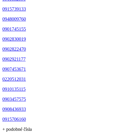
0915739133
0948009760
0901745155
0902830019
0902822470
0902921177
0907453671
0220512031
0910135115
0903457575
0908436933
0915706160
+ podobné čísla