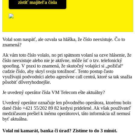
zistiť majiteľa čísla
Volal som naspäť, ale ozvala sa hláška, že číslo neexistuje. Čo to
znamená?
Ak vám toto číslo volalo, no pri spätnom volaní sa ozve hlásenie, že
číslo neexistuje alebo nie je aktívne, môže ísť o tzv. telefonický
spoofing. V praxi to znamená, že skutočný volajúci si „požičal“
cudzie číslo, aby skryl svoju totožnosť. Tento postup často
využívajú podvodníci alebo agresívne call centrá, ktoré sa tak snažia
pôsobiť dôveryhodnejšie.
Je uvedený operátor čísla VM Telecom ešte aktuálny?
Uvedený operátor označuje len pôvodného operátora, ktorému bolo
dané číslo +421 55/202 89 82 kedysi pridelené. Ak však používateľ
medzičasom prešiel k inému operátorovi, táto informácia už nemusí
byť aktuálna.
Volal mi kamarát, banka či úrad? Zistíme to do 3 minút.