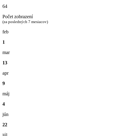
64
Počet zobrazení
(za posledných 7 mesiacov)
feb
1
mar
13
apr
9
máj
4
jún
22
júl