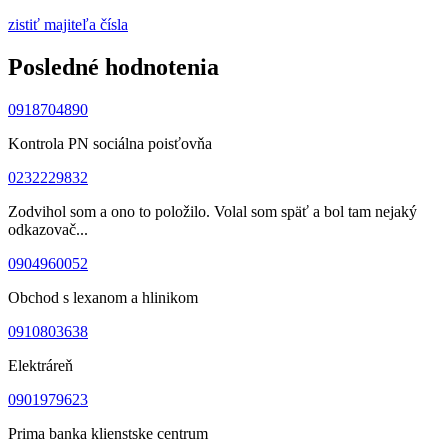
zistiť majiteľa čísla
Posledné hodnotenia
0918704890
Kontrola PN sociálna poisťovňa
0232229832
Zodvihol som a ono to položilo. Volal som späť a bol tam nejaký
odkazovač...
0904960052
Obchod s lexanom a hlinikom
0910803638
Elektráreň
0901979623
Prima banka klienstske centrum