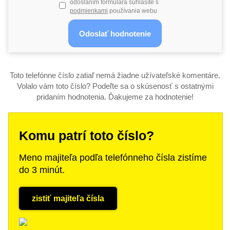
odoslaním formulára súhlasíte s
podmienkami
používania webu
Toto telefónne číslo zatiaľ nemá žiadne užívateľské komentáre.
Volalo vám toto číslo? Podeľte sa o skúsenosť s ostatnými
pridaním hodnotenia. Ďakujeme za hodnotenie!
Komu patrí toto číslo?
Meno majiteľa podľa telefónneho čísla zistíme
do 3 minút.
zistiť majiteľa čísla