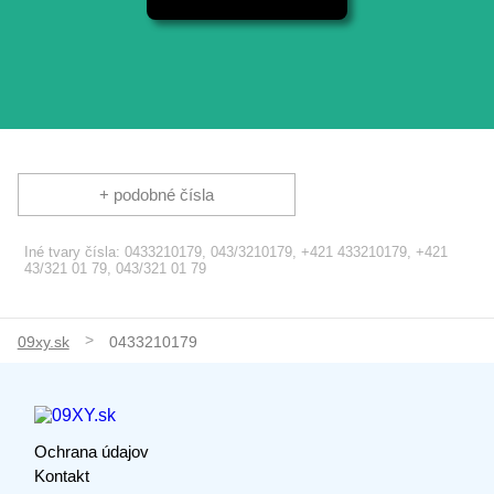
+ podobné čísla
Iné tvary čísla: 0433210179, 043/3210179, +421 433210179, +421
43/321 01 79, 043/321 01 79
09xy.sk
0433210179
Ochrana údajov
Kontakt