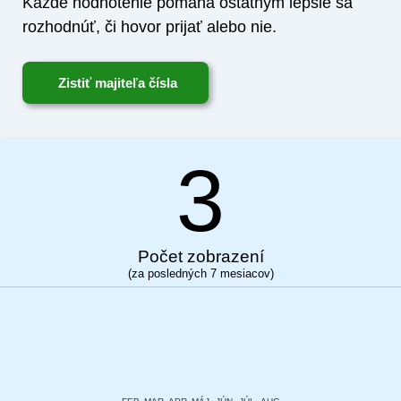
Každé hodnotenie pomáha ostatným lepšie sa
rozhodnúť, či hovor prijať alebo nie.
Zistiť majiteľa čísla
3
Počet zobrazení
(za posledných 7 mesiacov)