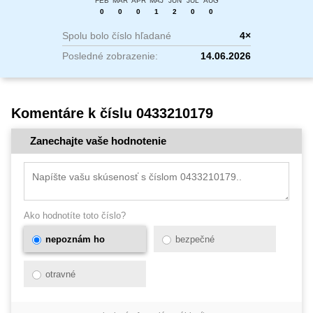
FEB
MAR
APR
MÁJ
JÚN
JÚL
AUG
0
0
0
1
2
0
0
Spolu bolo číslo hľadané
4×
Posledné zobrazenie:
14.06.2026
Komentáre k číslu 0433210179
Zanechajte vaše hodnotenie
Ako hodnotíte toto číslo?
nepoznám ho
bezpečné
otravné