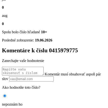
0
aug
0
Spolu bolo číslo hľadané
10×
Posledné zobrazenie:
19.06.2026
Komentáre k číslu 0415979775
Zanechajte vaše hodnotenie
Komentár musí obsahovať aspoň pár
slov
Ako hodnotíte toto číslo?
nepoznám ho