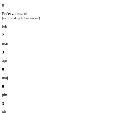
8
Počet zobrazení
(za posledných 7 mesiacov)
feb
2
mar
3
apr
0
máj
0
jún
3
júl