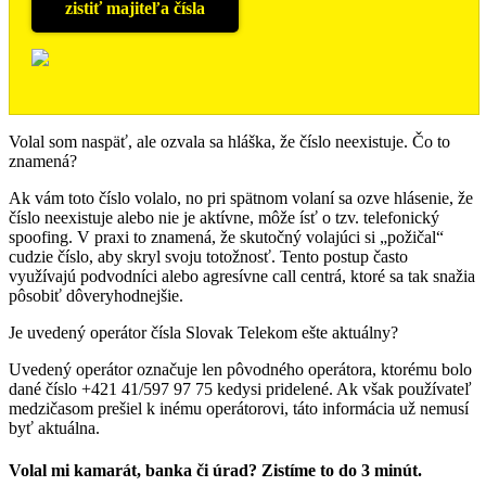
zistiť majiteľa čísla
Volal som naspäť, ale ozvala sa hláška, že číslo neexistuje. Čo to
znamená?
Ak vám toto číslo volalo, no pri spätnom volaní sa ozve hlásenie, že
číslo neexistuje alebo nie je aktívne, môže ísť o tzv. telefonický
spoofing. V praxi to znamená, že skutočný volajúci si „požičal“
cudzie číslo, aby skryl svoju totožnosť. Tento postup často
využívajú podvodníci alebo agresívne call centrá, ktoré sa tak snažia
pôsobiť dôveryhodnejšie.
Je uvedený operátor čísla Slovak Telekom ešte aktuálny?
Uvedený operátor označuje len pôvodného operátora, ktorému bolo
dané číslo +421 41/597 97 75 kedysi pridelené. Ak však používateľ
medzičasom prešiel k inému operátorovi, táto informácia už nemusí
byť aktuálna.
Volal mi kamarát, banka či úrad? Zistíme to do 3 minút.