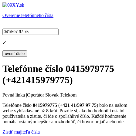
Overenie telefónneho čísla
✓
Telefónne číslo
0415979775
(
+421415979775
)
Pevná linka
|
Operátor Slovak Telekom
Telefónne číslo
0415979775
(
+421 41/597 97 75
) bolo na našom
webe vyhľadávané už
8
krát. Pozrite si, ako ho hodnotili ostatní
používatelia a zistite, či ide o spoľahlivé číslo. Každé hodnotenie
pomáha ostatným lepšie sa rozhodnúť, či hovor prijať alebo nie.
Zistiť majiteľa čísla