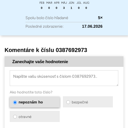
FEB
MAR
APR
MÁJ
JÚN
JÚL
AUG
0
0
0
3
1
0
0
Spolu bolo číslo hľadané
5×
Posledné zobrazenie:
17.06.2026
Komentáre k číslu 0387692973
Zanechajte vaše hodnotenie
Ako hodnotíte toto číslo?
nepoznám ho
bezpečné
otravné