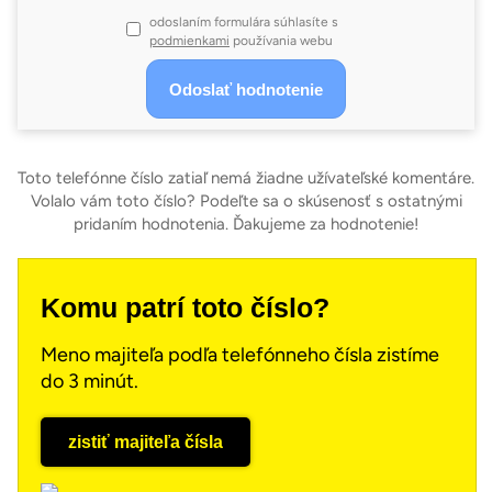
odoslaním formulára súhlasíte s
podmienkami
používania webu
Toto telefónne číslo zatiaľ nemá žiadne užívateľské komentáre.
Volalo vám toto číslo? Podeľte sa o skúsenosť s ostatnými
pridaním hodnotenia. Ďakujeme za hodnotenie!
Komu patrí toto číslo?
Meno majiteľa podľa telefónneho čísla zistíme
do 3 minút.
zistiť majiteľa čísla