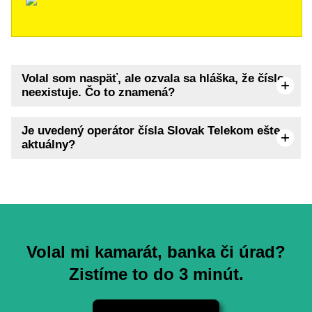
Volal som naspäť, ale ozvala sa hláška, že číslo
neexistuje. Čo to znamená?
Je uvedený operátor čísla Slovak Telekom ešte
aktuálny?
Volal mi kamarát, banka či úrad?
Zistíme to do 3 minút.