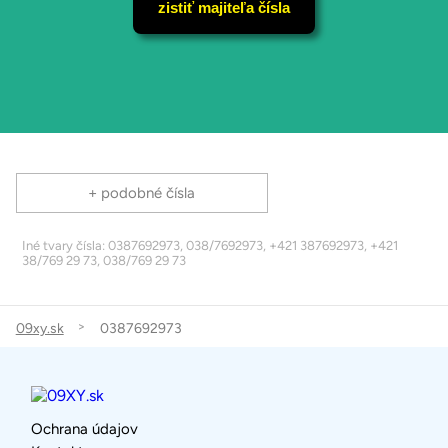
zistiť majiteľa čísla
+ podobné čísla
Iné tvary čísla: 0387692973, 038/7692973, +421 387692973, +421
38/769 29 73, 038/769 29 73
09xy.sk
0387692973
Ochrana údajov