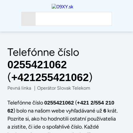
Telefónne číslo
0255421062
(
)
+421255421062
Pevná linka
|
Operátor Slovak Telekom
Telefónne číslo
(
0255421062
+421 2/554 210
) bolo na našom webe vyhľadávané už
krát.
62
6
Pozrite si, ako ho hodnotili ostatní používatelia
a zistite, či ide o spoľahlivé číslo. Každé