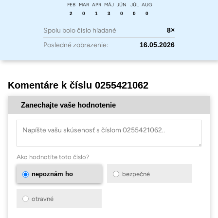
FEB
MAR
APR
MÁJ
JÚN
JÚL
AUG
2
0
1
3
0
0
0
Spolu bolo číslo hľadané
8×
Posledné zobrazenie:
16.05.2026
Komentáre k číslu 0255421062
Zanechajte vaše hodnotenie
Ako hodnotíte toto číslo?
nepoznám ho
bezpečné
otravné