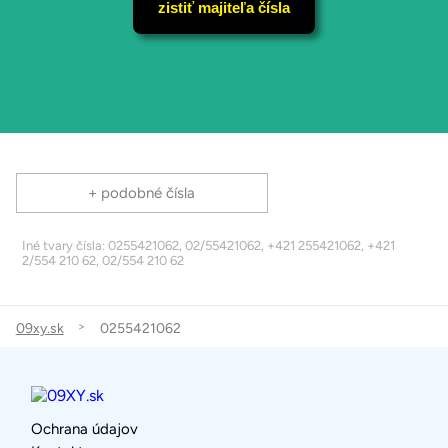
zistiť majiteľa čísla
+ podobné čísla
Iné tvary čísla: 0255421062, 02/55421062, +421 255421062, +421
2/554 210 62, 02/554 210 62
09xy.sk
0255421062
Ochrana údajov