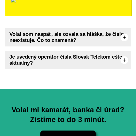
Volal som naspäť, ale ozvala sa hláška, že číslo
neexistuje. Čo to znamená?
Je uvedený operátor čísla Slovak Telekom ešte
aktuálny?
Volal mi kamarát, banka či úrad?
Zistíme to do 3 minút.