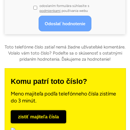
odoslaním formulára súhlasíte s
podmienkami
používania webu
Toto telefónne číslo zatiaľ nemá žiadne užívateľské komentáre.
Volalo vám toto číslo? Podeľte sa o skúsenosť s ostatnými
pridaním hodnotenia. Ďakujeme za hodnotenie!
Komu patrí toto číslo?
Meno majiteľa podľa telefónneho čísla zistíme
do 3 minút.
zistiť majiteľa čísla